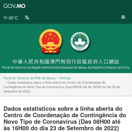
Portal
do
Governo
35°C
da
RAE
de
Macau
Portal do Governo da RAE de Macau
Notícias
Dados estatísticos sobre a linha aberta do Centro de Coordenação de
Contingência do Novo Tipo de Coronavírus (Das 08H00 até às 16H00 do dia 23 de
Setembro de 2022)
Dados estatísticos sobre a linha aberta do
Centro de Coordenação de Contingência do
Novo Tipo de Coronavírus (Das 08H00 até
às 16H00 do dia 23 de Setembro de 2022)