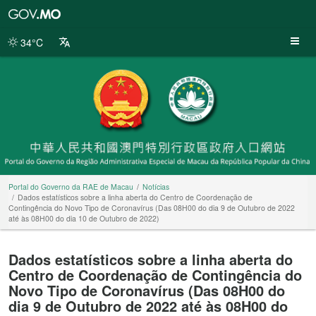
Portal
do
Governo
34°C
da
RAE
de
Macau
Portal do Governo da RAE de Macau
Notícias
Dados estatísticos sobre a linha aberta do Centro de Coordenação de
Contingência do Novo Tipo de Coronavírus (Das 08H00 do dia 9 de Outubro de 2022
até às 08H00 do dia 10 de Outubro de 2022)
Dados estatísticos sobre a linha aberta do
Centro de Coordenação de Contingência do
Novo Tipo de Coronavírus (Das 08H00 do
dia 9 de Outubro de 2022 até às 08H00 do