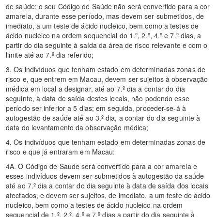
de saúde; o seu Código de Saúde não será convertido para a cor
amarela, durante esse período, mas devem ser submetidos, de
imediato, a um teste de ácido nucleico, bem como a testes de
ácido nucleico na ordem sequencial do 1.º, 2.º, 4.º e 7.º dias, a
partir do dia seguinte à saída da área de risco relevante e com o
limite até ao 7.º dia referido;
3. Os indivíduos que tenham estado em determinadas zonas de
risco e, que entrem em Macau, devem ser sujeitos à observação
médica em local a designar, até ao 7.º dia a contar do dia
seguinte, à data de saída destes locais, não podendo esse
período ser inferior a 5 dias; em seguida, proceder-se-á à
autogestão de saúde até ao 3.º dia, a contar do dia seguinte à
data do levantamento da observação médica;
4. Os indivíduos que tenham estado em determinadas zonas de
risco e que já entraram em Macau:
4A. O Código de Saúde será convertido para a cor amarela e
esses indivíduos devem ser submetidos à autogestão da saúde
até ao 7.º dia a contar do dia seguinte à data de saída dos locais
afectados, e devem ser sujeitos, de imediato, a um teste de ácido
nucleico, bem como a testes de ácido nucleico na ordem
sequencial de 1.º, 2.º, 4.º e 7.º dias a partir do dia seguinte à