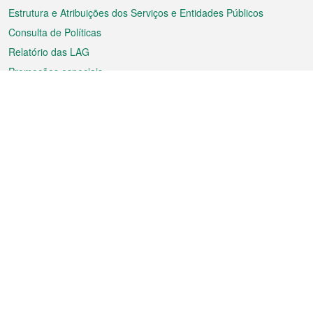
Estrutura e Atribuições dos Serviços e Entidades Públicos
Consulta de Políticas
Relatório das LAG
Promoções especiais
Sobre a RAEM
Tempo
Transporte
Feriados
Cultura e lazer
Informação de Macau
Ficheiro sobre Macau
Estatísticas
Anúncios