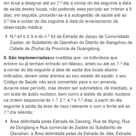
em local a designar até ao 7.º dia a contar do dia seguinte à data
de saída destes locais, não podendo esse período ser inferior a 5
dias; em seguida, proceder-se-á à autogestão de saúde até ao
3.º dia a contar do dia seguinte à data do levantamento da
observação médica:
N.º 43 e 2-3-4 do n.º 43 da Estrada de Jiaoyu da Comunidade
Zaobei, do Subdistrito de Qianshan do Distrito de Xiangzhou da
Cidade de Zhuhai da Província de Guangdong.
II. São implementadas
as medidas que, os indivíduos que
entrem ou já tenham entrado em Macau, antes ou até ao 7.º dia
a contar do dia seguinte à data de saída dos locais abaixo
indicados, devem estar atentos ao seu estado de saúde; o seu
Código de Saúde não será convertido para a cor amarela,
durante esse período, mas devem ser submetidos, de imediato, a
um teste de ácido nucleico, bem como a testes de ácido nucleico
na ordem sequencial do 1.º, 2.º, 4.º e 7.º dias, a partir do dia
seguinte à saída da área de risco relevante e com o limite até ao
7.º dia referido;
Área delimitada pelas Estrada de Zaoxing, Rua de Xiying, Rua
de Dongfang e Rua comercial de Zaobei do Subdistrito de
Qianshan, e Área delimitada pelas da Estrada de Jida, Estrada