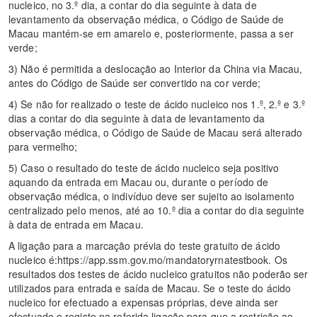
nucleico, no 3.º dia, a contar do dia seguinte à data de
levantamento da observação médica, o Código de Saúde de
Macau mantém-se em amarelo e, posteriormente, passa a ser
verde;
3) Não é permitida a deslocação ao Interior da China via Macau,
antes do Código de Saúde ser convertido na cor verde;
4) Se não for realizado o teste de ácido nucleico nos 1.º, 2.º e 3.º
dias a contar do dia seguinte à data de levantamento da
observação médica, o Código de Saúde de Macau será alterado
para vermelho;
5) Caso o resultado do teste de ácido nucleico seja positivo
aquando da entrada em Macau ou, durante o período de
observação médica, o indivíduo deve ser sujeito ao isolamento
centralizado pelo menos, até ao 10.º dia a contar do dia seguinte
à data de entrada em Macau.
A ligação para a marcação prévia do teste gratuito de ácido
nucleico é:https://app.ssm.gov.mo/mandatoryrnatestbook. Os
resultados dos testes de ácido nucleico gratuitos não poderão ser
utilizados para entrada e saída de Macau. Se o teste do ácido
nucleico for efectuado a expensas próprias, deve ainda ser
efectuado o registo na referida ligação para que a restrição ao