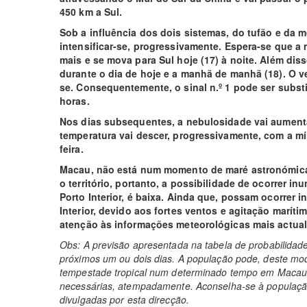
450 km a Sul.
Sob a influência dos dois sistemas, do tufão e da 
intensificar-se, progressivamente. Espera-se que a
mais e se mova para Sul hoje (17) à noite. Além dis
durante o dia de hoje e a manhã de manhã (18). O ven
se. Consequentemente, o sinal n.º 1 pode ser substit
horas.
Nos dias subsequentes, a nebulosidade vai aument
temperatura vai descer, progressivamente, com a mí
feira.
Macau, não está num momento de maré astronómica 
o território, portanto, a possibilidade de ocorrer i
Porto Interior, é baixa. Ainda que, possam ocorrer 
Interior, devido aos fortes ventos e agitação marít
atenção às informações meteorológicas mais actual
Obs: A previsão apresentada na tabela de probabilidad
próximos um ou dois dias. A população pode, deste mod
tempestade tropical num determinado tempo em Macau 
necessárias, atempadamente. Aconselha-se à população
divulgadas por esta direcção.