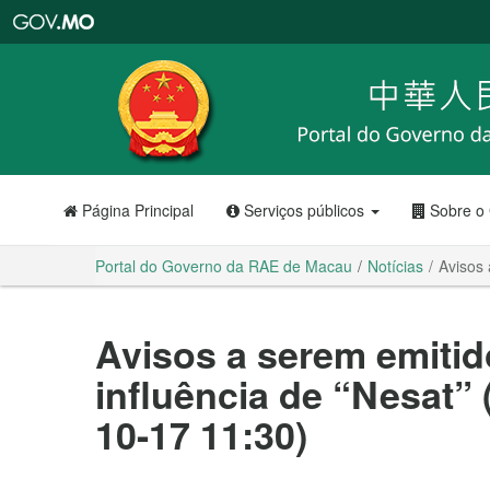
Portal
do
Governo
da
RAE
de
Macau
Página Principal
Serviços públicos
Sobre o
Portal do Governo da RAE de Macau
Notícias
Avisos 
Avisos a serem emitid
influência de “Nesat” 
10-17 11:30)