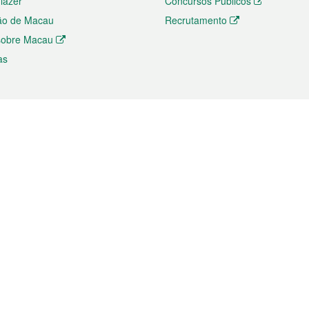
 lazer
Concursos Públicos
ão de Macau
Recrutamento
 sobre Macau
as
ios e comércio
Directório
 e Investimento
Directório de Aplicações para T
o Comércio e Convenções em
Directório de Redes Sociais
Directório de Websites Temático
dades de Negócios e Serviços
Directório RSS
s
Descarregamento de impressos
ão dos Mercados
de Intelectual