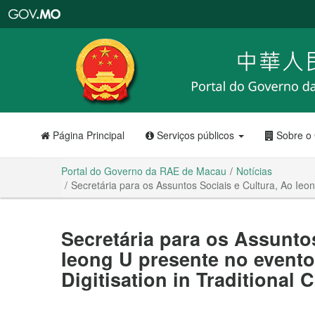
Portal
do
Governo
da
RAE
de
Macau
Página Principal
Serviços públicos
Sobre o
Portal do Governo da RAE de Macau
Notícias
Secretária para os Assuntos Sociais e Cultura, Ao Ieon
Secretária para os Assunto
Ieong U presente no event
Digitisation in Traditional