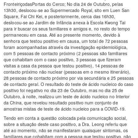
FronteiriçodasPortas do Cerco; No dia 24 de Outubro, pelas
13h30, deslocou-se ao Supermercado Royal, sito em Luen San
Square, Fai Chi Kei, e posteriormente, cerca das 16h30,
deslocou-se ao Jardim de Infância anexa à Escola Kwong Tai
para ir buscar os seus familiares e amigos e, no resto do tempo
permaneceu em casa. Até ao presente momento, devido à
senhora que testou positivo em causa, um total de 72 pessoas
foram acompanhadas através da investigação epidemiológica,
com 5 pessoas de contacto próximo (2 pessoas são familiares
que cohabitam com o caso positivo, 3 pessoas que fizeram
visitas a casa da pessoa que testou positivo), 14 pessoas de
contacto próximo não nuclear (pessoas em o mesmo itinerário),
28 pessoas de contacto próximo por via secundária e 25 pessoas
de contacto geral. O resultado do teste de ácido nucleico do caso
positivo foi negativo no dia 23 de Outubro, mas no dia 25 de
Outubro, à noite, realizou um teste de ácido nucleico no Interior
da China, que revelou resultado positivo num conjunto de
amostras mistas de teste de ácido nucleico para a COVID-19.
Tendo em conta a questão colocada pela comunicação social,
sobre a situação deste caso positivo, a Dra. Leong referiu que
até ao momento, não se manifestaram quaisquer sintomas, os
familiares que cohabitam com a pessoa que testou positivo, não