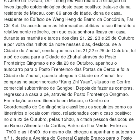
A Chefe da Divisão, Dr.ª Leong Iek Hou relatou a situação da
investigação epidemiológica deste caso positivo; trata-se duma
residente de Macau, com 66 anos de idade, dona de casa,
residente no Edíficio de Weng Heng do Bairro da Concórdia, Fai
Chi Kei. De acordo com as informações obtidas, o seu itinerário é
relativamente rotineiro, em que esta senhora ficava em casa
durante as manhãs e tardes dos dias 21, 22, 23 e 25 de Outubro,
e por volta das 18h00 da noite nesses dias, deslocou-se a
Cidade de Zhuhai, sendo que nos dias 21,22 e 25 de Outubro, foi
a pé de casa para a Cidade de Zhuhai através do Posto
Fronteiriço Qingmao e no dia 23 de Outubro, apanhou o
autocarro para o Posto Frenteirico das Portas de Cerco e foi a
Cidade de Zhuhai, quando chegou à Cidade de Zhuhai, fez
compras no supermercado “Kang Zhi Yuan”, situado no Centro
comercial subterrâneo de Gongbei. Depois de fazer as compras,
regressou a casa a pé, através do Posto Fronteiriço Qingmao.
Em relação ao seu itinerário em Macau, o Centro de
Coordenação de Contingência classificou os seguintes como os
itinerários e locais com risco, relacionados com o caso positivo:
no dia 23 de Outubro, pelas 15h00, a citada pessoa deslocou-se
ao Banco Alimentar da Cáritas, Bairro da Ilha Verde. Entre as
17h00 e as 18h00, do mesmo dia, chegou a apanhar o autocarro
n.º 1, desde a Avenida do General Castelo Branco para o Posto