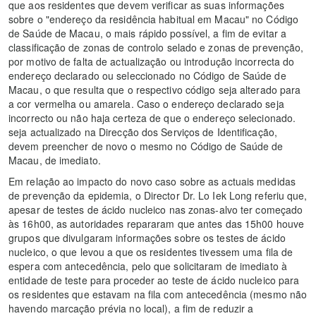
que aos residentes que devem verificar as suas informações
sobre o "endereço da residência habitual em Macau" no Código
de Saúde de Macau, o mais rápido possível, a fim de evitar a
classificação de zonas de controlo selado e zonas de prevenção,
por motivo de falta de actualização ou introdução incorrecta do
endereço declarado ou seleccionado no Código de Saúde de
Macau, o que resulta que o respectivo código seja alterado para
a cor vermelha ou amarela. Caso o endereço declarado seja
incorrecto ou não haja certeza de que o endereço selecionado.
seja actualizado na Direcção dos Serviços de Identificação,
devem preencher de novo o mesmo no Código de Saúde de
Macau, de imediato.
Em relação ao impacto do novo caso sobre as actuais medidas
de prevenção da epidemia, o Director Dr. Lo Iek Long referiu que,
apesar de testes de ácido nucleico nas zonas-alvo ter começado
às 16h00, as autoridades repararam que antes das 15h00 houve
grupos que divulgaram informações sobre os testes de ácido
nucleico, o que levou a que os residentes tivessem uma fila de
espera com antecedência, pelo que solicitaram de imediato à
entidade de teste para proceder ao teste de ácido nucleico para
os residentes que estavam na fila com antecedência (mesmo não
havendo marcação prévia no local), a fim de reduzir a