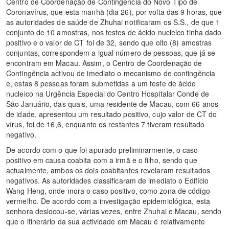
Centro de Coordenação de Contingência do Novo Tipo de
Coronavírus, que esta manhã (dia 26), por volta das 9 horas, que
as autoridades de saúde de Zhuhai notificaram os S.S., de que 1
conjunto de 10 amostras, nos testes de ácido nucleico tinha dado
positivo e o valor de CT foi de 32, sendo que oito (8) amostras
conjuntas, correspondem a igual número de pessoas, que já se
encontram em Macau. Assim, o Centro de Coordenação de
Contingência activou de imediato o mecanismo de contingência
e, estas 8 pessoas foram submetidas a um teste de ácido
nucleico na Urgência Especial do Centro Hospitalar Conde de
São Januário, das quais, uma residente de Macau, com 66 anos
de idade, apresentou um resultado positivo, cujo valor de CT do
vírus, foi de 16,6, enquanto os restantes 7 tiveram resultado
negativo.
De acordo com o que foi apurado preliminarmente, o caso
positivo em causa coabita com a irmã e o filho, sendo que
actualmente, ambos os dois coabitantes revelaram resultados
negativos. As autoridades classificaram de imediato o Edifício
Wang Heng, onde mora o caso positivo, como zona de código
vermelho. De acordo com a investigação epidemiológica, esta
senhora deslocou-se, várias vezes, entre Zhuhai e Macau, sendo
que o itinerário da sua actividade em Macau é relativamente