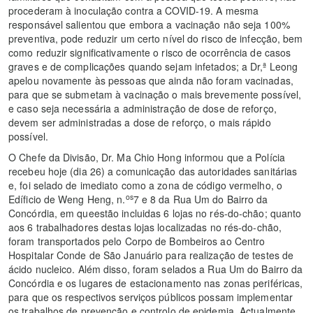
procederam à inoculação contra a COVID-19. A mesma
responsável salientou que embora a vacinação não seja 100%
preventiva, pode reduzir um certo nível do risco de infecção, bem
como reduzir significativamente o risco de ocorrência de casos
graves e de complicações quando sejam infetados; a Dr,ª Leong
apelou novamente às pessoas que ainda não foram vacinadas,
para que se submetam à vacinação o mais brevemente possível,
e caso seja necessária a administração de dose de reforço,
devem ser administradas a dose de reforço, o mais rápido
possível.
O Chefe da Divisão, Dr. Ma Chio Hong informou que a Polícia
recebeu hoje (dia 26) a comunicação das autoridades sanitárias
e, foi selado de imediato como a zona de código vermelho, o
os
Edíficio de Weng Heng, n.
7 e 8 da Rua Um do Bairro da
Concórdia, em queestão incluidas 6 lojas no rés-do-chão; quanto
aos 6 trabalhadores destas lojas localizadas no rés-do-chão,
foram transportados pelo Corpo de Bombeiros ao Centro
Hospitalar Conde de São Januário para realização de testes de
ácido nucleico. Além disso, foram selados a Rua Um do Bairro da
Concórdia e os lugares de estacionamento nas zonas periféricas,
para que os respectivos serviços públicos possam implementar
os trabalhos de prevenção e controlo de epidemia. Actualmente,