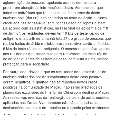
aglomeração de pessoas, apelando aos residentes para
prestarem atenção às informações oficiais. Acrescentou que
todos os indivíduos que tenham concluído o teste de ácido
nucleico hoje (dia 26), são contados no teste de ácido nucleico
efectuada nas zonas-alvo, sem necessidade de repetir o teste.
De acordo com as estatísticas, na fase final da epidemia de “18
de Junho”, os residentes devem ter 10 kits de teste rápido de
antigénio e, a partir de amanhã (dia 27), o grupo de pessoas que
realiza testes de ácido nucleico nas zonas-alvo, serão atribuídos
5 kits de teste rápido de antigénio. O mesmo responsável apelou
aos residentes das zonas-alvo para realizarem um teste rápido
de antigénio, antes de saírem de casa, com vista a uma melhor
protecção para a sociedade.
Por outro lado, devido a que os resultados dos testes de ácido
nucleico realizados por dois coabitantes deste caso positivo
deram negativos, e quando não se registam novos casos
positivos na comunidade de Macau, não serão afectados os
planos das excursões do Interior da China com destino a Macau;
As respectivas medidas da realização de teste de ácido nucleico
aplicadas nas Zonas-Alvo, também não são afectadas as
deslocações aos locais de trabalho ou à escola pelos residentes.