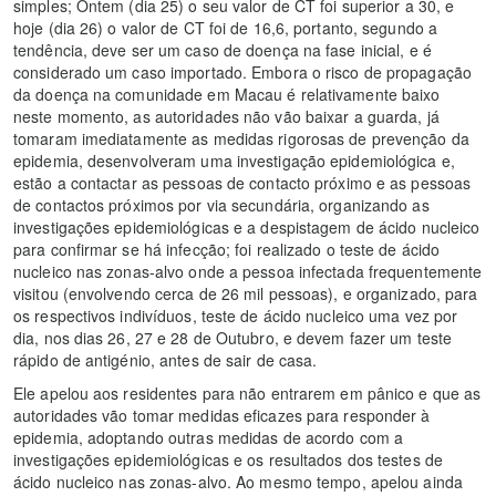
simples; Ontem (dia 25) o seu valor de CT foi superior a 30, e
hoje (dia 26) o valor de CT foi de 16,6, portanto, segundo a
tendência, deve ser um caso de doença na fase inicial, e é
considerado um caso importado. Embora o risco de propagação
da doença na comunidade em Macau é relativamente baixo
neste momento, as autoridades não vão baixar a guarda, já
tomaram imediatamente as medidas rigorosas de prevenção da
epidemia, desenvolveram uma investigação epidemiológica e,
estão a contactar as pessoas de contacto próximo e as pessoas
de contactos próximos por via secundária, organizando as
investigações epidemiológicas e a despistagem de ácido nucleico
para confirmar se há infecção; foi realizado o teste de ácido
nucleico nas zonas-alvo onde a pessoa infectada frequentemente
visitou (envolvendo cerca de 26 mil pessoas), e organizado, para
os respectivos indivíduos, teste de ácido nucleico uma vez por
dia, nos dias 26, 27 e 28 de Outubro, e devem fazer um teste
rápido de antigénio, antes de sair de casa.
Ele apelou aos residentes para não entrarem em pânico e que as
autoridades vão tomar medidas eficazes para responder à
epidemia, adoptando outras medidas de acordo com a
investigações epidemiológicas e os resultados dos testes de
ácido nucleico nas zonas-alvo. Ao mesmo tempo, apelou ainda