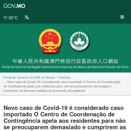
Portal
do
Governo
35°C
da
RAE
de
Macau
Portal do Governo da RAE de Macau
Notícias
Novo caso de Covid-19 é considerado caso importado O Centro de Coordenação
de Contingência apela aos residentes para não se preocuparem demasiado e
cumprirem as diversas medidas de prevenção da epidemia
Novo caso de Covid-19 é considerado caso
importado O Centro de Coordenação de
Contingência apela aos residentes para não
se preocuparem demasiado e cumprirem as