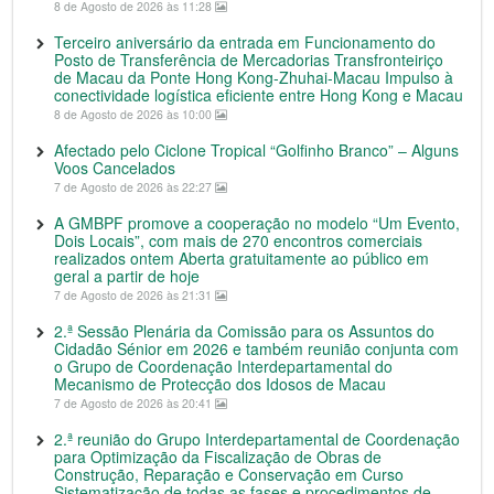
8 de Agosto de 2026 às 11:28
Terceiro aniversário da entrada em Funcionamento do
Posto de Transferência de Mercadorias Transfronteiriço
de Macau da Ponte Hong Kong-Zhuhai-Macau Impulso à
conectividade logística eficiente entre Hong Kong e Macau
8 de Agosto de 2026 às 10:00
Afectado pelo Ciclone Tropical “Golfinho Branco” – Alguns
Voos Cancelados
7 de Agosto de 2026 às 22:27
A GMBPF promove a cooperação no modelo “Um Evento,
Dois Locais”, com mais de 270 encontros comerciais
realizados ontem Aberta gratuitamente ao público em
geral a partir de hoje
7 de Agosto de 2026 às 21:31
2.ª Sessão Plenária da Comissão para os Assuntos do
Cidadão Sénior em 2026 e também reunião conjunta com
o Grupo de Coordenação Interdepartamental do
Mecanismo de Protecção dos Idosos de Macau
7 de Agosto de 2026 às 20:41
2.ª reunião do Grupo Interdepartamental de Coordenação
para Optimização da Fiscalização de Obras de
Construção, Reparação e Conservação em Curso
Sistematização de todas as fases e procedimentos de