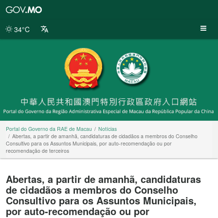
Portal
do
Governo
34°C
da
RAE
de
Macau
Portal do Governo da RAE de Macau
Notícias
Abertas, a partir de amanhã, candidaturas de cidadãos a membros do Conselho
Consultivo para os Assuntos Municipais, por auto-recomendação ou por
recomendação de terceiros
Abertas, a partir de amanhã, candidaturas
de cidadãos a membros do Conselho
Consultivo para os Assuntos Municipais,
por auto-recomendação ou por