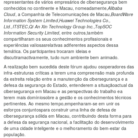
representantes de vários empresários de cibersegurança bem
conhecidos no continente e Macau, nomeadamente,
Alibaba
Cloud
, a Companhia de Telecomunicações de Macau,
BoardWare
Information System Limited
,
Huawei Technologies Co.,
Ltd.
,
ITSTEC
,
Qi An Xin Technology Group Inc.
,
TopSOC
Information Security Limited
, entre outros,também
compartilharam os seus conhecimentos profissionais e
experiências valiosasrelativas adiferentes aspectos dessa
temática. Os participantes trocaram ideias e
discutiramactivamente, tudo num ambiente bem animado.
A realização bem sucedida deste fórum ajudou osoperadores das
infra-estruturas críticas a terem uma compreensão mais profunda
da estreita relação entre a manutenção da cibersegurança e a
defesa da segurança do Estado, entenderem a situaçãoactual da
cibersegurança em Macau e as perspectivas do trabalho ea
terem mais domíniosobre a gestão e os conhecimentos técnicos
pertinentes. Ao mesmo tempo,empenharam-se em unir os
esforços conjuntospara construir uma linha de defesa de
cibersegurança sólida em Macau, contribuindo desta forma para
a defesa da segurança nacional, a facilitação do desenvolvimento
de uma cidade inteligente e o melhoramento do bem-estar da
população.