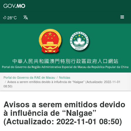
Portal
do
Governo
28°C
da
RAE
de
Macau
Portal do Governo da RAE de Macau
Notícias
Avisos a serem emitidos devido à influência de “Nalgae” (Actualizado: 2022-11-01
08:50)
Avisos a serem emitidos devido
à influência de “Nalgae”
(Actualizado: 2022-11-01 08:50)