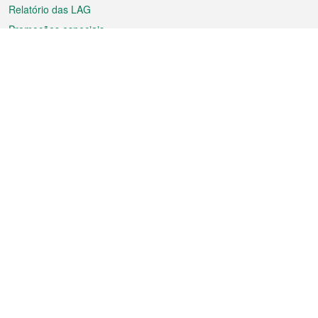
Relatório das LAG
Promoções especiais
Sobre a RAEM
Tempo
Transporte
Feriados
Cultura e lazer
Informação de Macau
Ficheiro sobre Macau
Estatísticas
Anúncios
Notícias
Vídeos
Boletim Oficial