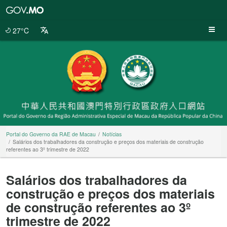
Portal
do
Governo
27°C
da
RAE
de
Macau
Portal do Governo da RAE de Macau
Notícias
Salários dos trabalhadores da construção e preços dos materiais de construção
referentes ao 3º trimestre de 2022
Salários dos trabalhadores da
construção e preços dos materiais
de construção referentes ao 3º
trimestre de 2022