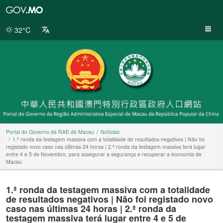
Portal
do
Governo
32°C
da
RAE
de
Macau
Portal do Governo da RAE de Macau
Notícias
1.ª ronda da testagem massiva com a totalidade de resultados negativos | Não foi
registado novo caso nas últimas 24 horas | 2.ª ronda da testagem massiva terá lugar
entre 4 e 5 de Novembro, para assegurar a segurança e recuperar a economia de
Macau
1.ª ronda da testagem massiva com a totalidade
de resultados negativos | Não foi registado novo
caso nas últimas 24 horas | 2.ª ronda da
testagem massiva terá lugar entre 4 e 5 de