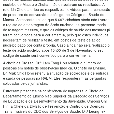
nucleico de Macau e Zhuhai, não detectaram os resultados. A
referida Chefe alertou os respectivos indivíduos para a conclusão
do processo de conversão de código, no Código de Saúde de
Macau. Acrescentou ainda que 5.697 cidadãos ainda não tiveram
o registo de amostragem de ácido nucleico, na presente ronda
de testagem massiva, e que os códigos de saúde dos mesmos já
foram convertidos para a cor amarela, pelo que estes indivíduos
necessitam de realizar o teste, em postos de teste de ácido
nucleico pago por conta própria. Caso ainda não seja realizado o
teste de ácido nucleico após 15h00 de 3 de Novembro, o seu
código de saúde será convertido para a cor vermelha.
A chefe da Divisão, Dr.ª Lam Tong Hou relatou o número de
pessoas em hotéis de observação médica. O chefe da Divisão,
Dr. Mak Chio Hong referiu a situação de sociedade e de entrada
e saída de pessoas na RAEM. Eles responderam as perguntas
colocadas pelos jornalistas.
Estiveram presentes na conferência de imprensa: o Chefe do
Departamento do Ensino Não Superior da Direcção dos Serviços
de Educação e de Desenvolvimento da Juventude, Cheong Chi
Hin, a Chefe da Divisão de Prevenção e Controlo de Doenças
Transmissíveis do CDC dos Serviços de Saúde, Dr.ª Leong Iek