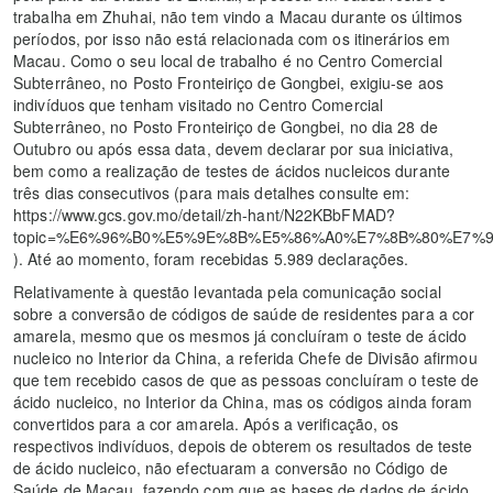
trabalha em Zhuhai, não tem vindo a Macau durante os últimos
períodos, por isso não está relacionada com os itinerários em
Macau. Como o seu local de trabalho é no Centro Comercial
Subterrâneo, no Posto Fronteiriço de Gongbei, exigiu-se aos
indivíduos que tenham visitado no Centro Comercial
Subterrâneo, no Posto Fronteiriço de Gongbei, no dia 28 de
Outubro ou após essa data, devem declarar por sua iniciativa,
bem como a realização de testes de ácidos nucleicos durante
três dias consecutivos (para mais detalhes consulte em:
https://www.gcs.gov.mo/detail/zh-hant/N22KBbFMAD?
topic=%E6%96%B0%E5%9E%8B%E5%86%A0%E7%8B%80%E7%
). Até ao momento, foram recebidas 5.989 declarações.
Relativamente à questão levantada pela comunicação social
sobre a conversão de códigos de saúde de residentes para a cor
amarela, mesmo que os mesmos já concluíram o teste de ácido
nucleico no Interior da China, a referida Chefe de Divisão afirmou
que tem recebido casos de que as pessoas concluíram o teste de
ácido nucleico, no Interior da China, mas os códigos ainda foram
convertidos para a cor amarela. Após a verificação, os
respectivos indivíduos, depois de obterem os resultados de teste
de ácido nucleico, não efectuaram a conversão no Código de
Saúde de Macau, fazendo com que as bases de dados de ácido