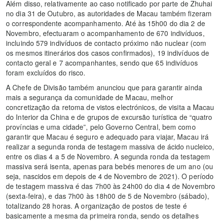
Além disso, relativamente ao caso notificado por parte de Zhuhai
no dia 31 de Outubro, as autoridades de Macau também fizeram
o correspondente acompanhamento. Até às 15h00 do dia 2 de
Novembro, efectuaram o acompanhamento de 670 indivíduos,
incluindo 579 indivíduos de contacto próximo não nuclear (com
os mesmos itinerários dos casos confirmados), 19 indivíduos de
contacto geral e 7 acompanhantes, sendo que 65 indivíduos
foram excluídos do risco.
A Chefe de Divisão também anunciou que para garantir ainda
mais a segurança da comunidade de Macau, melhor
concretização da retoma de vistos electrónicos, de visita a Macau
do Interior da China e de grupos de excursão turística de “quatro
províncias e uma cidade”, pelo Governo Central, bem como
garantir que Macau é seguro e adequado para viajar, Macau irá
realizar a segunda ronda de testagem massiva de ácido nucleico,
entre os dias 4 a 5 de Novembro. A segunda ronda da testagem
massiva será isenta, apenas para bebés menores de um ano (ou
seja, nascidos em depois de 4 de Novembro de 2021). O período
de testagem massiva é das 7h00 às 24h00 do dia 4 de Novembro
(sexta-feira), e das 7h00 às 18h00 de 5 de Novembro (sábado),
totalizando 28 horas. A organização de postos de teste é
basicamente a mesma da primeira ronda, sendo os detalhes