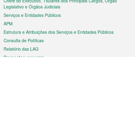
rodapé
Chefe do Executivo, Titulares dos Principais Cargos, Órgão
Legislativo e Órgãos Judiciais
Serviços e Entidades Públicos
APM
Estrutura e Atribuições dos Serviços e Entidades Públicos
Consulta de Políticas
Relatório das LAG
Promoções especiais
Sobre a RAEM
Tempo
Transporte
Feriados
Cultura e lazer
Informação de Macau
Ficheiro sobre Macau