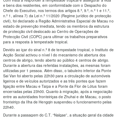
e bens dos residentes, em conformidade com o Despacho do
Chefe do Executivo, nos termos dos artigos 8.º, 9.º, n.º 1 e 11.º,
n.º 1, alínea 7) da Lei n.º 11/2020 (Regime jurídico de protecção
civil), foi declarado a Região Administrativa Especial de Macau no
estado de prevenção imediata, tendo os membros da estrutura
de protecção civil deslocado ao Centro de Operações de
Protecção Civil (COPC) para ultimar os trabalhos preparativos
para a resposta à tempestade tropical.
Devido ao içar do sinal n.º 8 de tempestade tropical, o Instituto de
Acção Social activou o nível I do mecanismo de abertura dos
centros de abrigo, tendo aberto ao público 4 centros de abrigo.
Durante a abertura das referidas instalações, as mesmas foram
utilizadas por 1 pessoa. Além disso, o tabuleiro inferior da Ponte
Sai Van foi aberto pelas 22h30 para a circulação de automóveis
ligeiros e de veículos autorizados e as três pontes que fazem
ligação entre Macau e Taipa e a Ponte da Flor de Lótus foram
encerradas pelas 23h00. Quanto à migração, após a negociação
entre as autoridades fronteiriças de Zhuhai e de Macau, o posto
fronteiriço da Ilha de Hengqin suspendeu o funcionamento pelas
22h40.
Durante a passagem do C.T. “Nalgae”, a situação geral da cidade