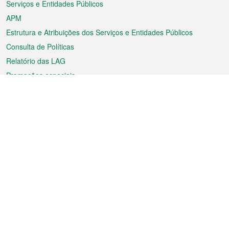
Serviços e Entidades Públicos
APM
Estrutura e Atribuições dos Serviços e Entidades Públicos
Consulta de Políticas
Relatório das LAG
Promoções especiais
Sobre a RAEM
Tempo
Transporte
Feriados
Cultura e lazer
Informação de Macau
Ficheiro sobre Macau
Estatísticas