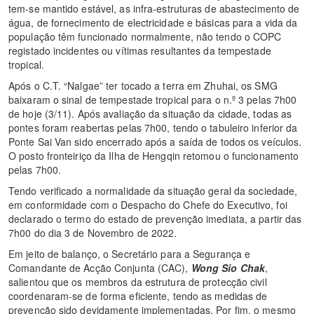
tem-se mantido estável, as infra-estruturas de abastecimento de
água, de fornecimento de electricidade e básicas para a vida da
população têm funcionado normalmente, não tendo o COPC
registado incidentes ou vítimas resultantes da tempestade
tropical.
Após o C.T. “Nalgae” ter tocado a terra em Zhuhai, os SMG
baixaram o sinal de tempestade tropical para o n.º 3 pelas 7h00
de hoje (3/11). Após avaliação da situação da cidade, todas as
pontes foram reabertas pelas 7h00, tendo o tabuleiro inferior da
Ponte Sai Van sido encerrado após a saída de todos os veículos.
O posto fronteiriço da Ilha de Hengqin retomou o funcionamento
pelas 7h00.
Tendo verificado a normalidade da situação geral da sociedade,
em conformidade com o Despacho do Chefe do Executivo, foi
declarado o termo do estado de prevenção imediata, a partir das
7h00 do dia 3 de Novembro de 2022.
Em jeito de balanço, o Secretário para a Segurança e
Comandante de Acção Conjunta (CAC),
Wong Sio Chak
,
salientou que os membros da estrutura de protecção civil
coordenaram-se de forma eficiente, tendo as medidas de
prevenção sido devidamente implementadas. Por fim, o mesmo