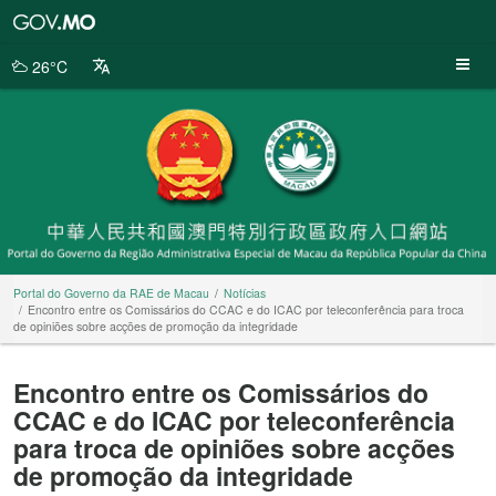
Portal
do
Governo
26°C
da
RAE
de
Macau
Portal do Governo da RAE de Macau
Notícias
Encontro entre os Comissários do CCAC e do ICAC por teleconferência para troca
de opiniões sobre acções de promoção da integridade
Encontro entre os Comissários do
CCAC e do ICAC por teleconferência
para troca de opiniões sobre acções
de promoção da integridade