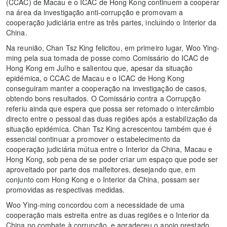
(CCAC) de Macau e o ICAC de Hong Kong continuem a cooperar
na área da investigação anti-corrupção e promovam a
cooperação judiciária entre as três partes, incluindo o Interior da
China.
Na reunião, Chan Tsz King felicitou, em primeiro lugar, Woo Ying-
ming pela sua tomada de posse como Comissário do ICAC de
Hong Kong em Julho e salientou que, apesar da situação
epidémica, o CCAC de Macau e o ICAC de Hong Kong
conseguiram manter a cooperação na investigação de casos,
obtendo bons resultados. O Comissário contra a Corrupção
referiu ainda que espera que possa ser retomado o intercâmbio
directo entre o pessoal das duas regiões após a estabilização da
situação epidémica. Chan Tsz King acrescentou também que é
essencial continuar a promover o estabelecimento da
cooperação judiciária mútua entre o Interior da China, Macau e
Hong Kong, sob pena de se poder criar um espaço que pode ser
aproveitado por parte dos malfeitores, desejando que, em
conjunto com Hong Kong e o Interior da China, possam ser
promovidas as respectivas medidas.
Woo Ying-ming concordou com a necessidade de uma
cooperação mais estreita entre as duas regiões e o Interior da
China no combate à corrupção, e agradeceu o apoio prestado