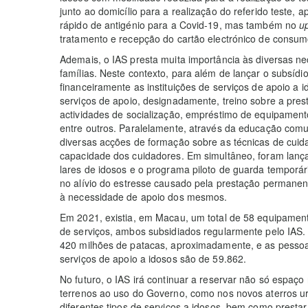
junto ao domicílio para a realização do referido teste, 
rápido de antigénio para a Covid-19, mas também no
u
tratamento e recepção do cartão electrónico de consumo
Ademais, o IAS presta muita importância às diversas n
famílias. Neste contexto, para além de lançar o subsíd
financeiramente as instituições de serviços de apoio a i
serviços de apoio, designadamente, treino sobre a pres
actividades de socialização, empréstimo de equipament
entre outros. Paralelamente, através da educação comun
diversas acções de formação sobre as técnicas de cuid
capacidade dos cuidadores. Em simultâneo, foram lança
lares de idosos e o programa piloto de guarda temporári
no alívio do estresse causado pela prestação permane
à necessidade de apoio dos mesmos.
Em 2021, existia, em Macau, um total de 58 equipament
de serviços, ambos subsidiados regularmente pelo IAS. A
420 milhões de patacas, aproximadamente, e as pessoas 
serviços de apoio a idosos são de 59.862.
No futuro, o IAS irá continuar a reservar não só espaç
terrenos ao uso do Governo, como nos novos aterros ur
diferentes tipos de serviços a idosos, bem como presta