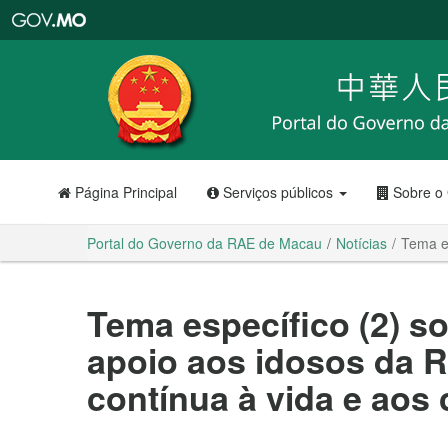
Portal
do
Governo
da
RAE
de
Macau
Página Principal
Serviços públicos
Sobre o
Portal do Governo da RAE de Macau
Notícias
Tema es
Tema específico (2) s
apoio aos idosos da 
contínua à vida e aos