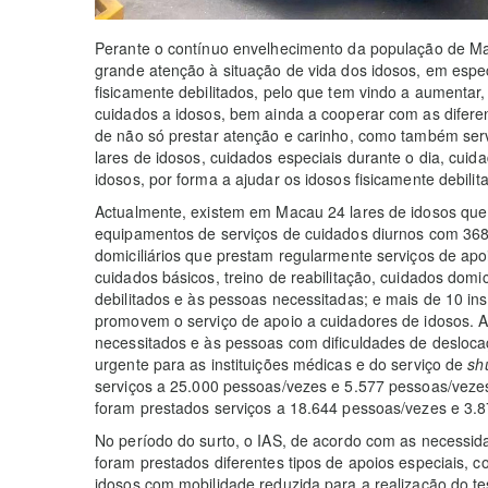
Perante o contínuo envelhecimento da população de Maca
grande atenção à situação de vida dos idosos, em espec
fisicamente debilitados, pelo que tem vindo a aumentar
cuidados a idosos, bem ainda a cooperar com as diferent
de não só prestar atenção e carinho, como também ser
lares de idosos, cuidados especiais durante o dia, cuid
idosos, por forma a ajudar os idosos fisicamente debili
Actualmente, existem em Macau 24 lares de idosos que 
equipamentos de serviços de cuidados diurnos com 368
domiciliários que prestam regularmente serviços de ap
cuidados básicos, treino de reabilitação, cuidados domici
debilitados e às pessoas necessitadas; e mais de 10 ins
promovem o serviço de apoio a cuidadores de idosos. A
necessitados e às pessoas com dificuldades de desloca
urgente para as instituições médicas e do serviço de
shu
serviços a 25.000 pessoas/vezes e 5.577 pessoas/vezes
foram prestados serviços a 18.644 pessoas/vezes e 3.
No período do surto, o IAS, de acordo com as necessida
foram prestados diferentes tipos de apoios especiais, 
idosos com mobilidade reduzida para a realização do te