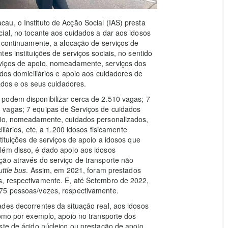
u, o Instituto de Acção Social (IAS) presta
ial, no tocante aos cuidados a dar aos idosos
, continuamente, a alocação de serviços de
es instituições de serviços sociais, no sentido
viços de apoio, nomeadamente, serviços dos
ados domiciliários e apoio aos cuidadores de
tados e os seus cuidadores.
podem disponibilizar cerca de 2.510 vagas; 7
 vagas; 7 equipas de Serviços de cuidados
oio, nomeadamente, cuidados personalizados,
liários, etc, a 1.200 idosos fisicamente
tituições de serviços de apoio a idosos que
lém disso, é dado apoio aos idosos
ção através do serviço de transporte não
ttle bus
. Assim, em 2021, foram prestados
, respectivamente. E, até Setembro de 2022,
875 pessoas/vezes, respectivamente.
des decorrentes da situação real, aos idosos
como por exemplo, apoio no transporte dos
ste de ácido núcleico ou prestação de apoio