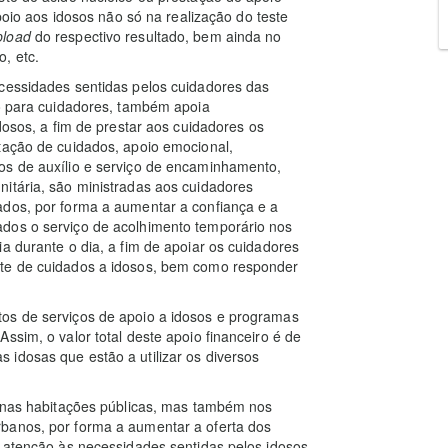
apoio aos idosos não só na realização do teste
pload
do respectivo resultado, bem ainda no
, etc.
ecessidades sentidas pelos cuidadores das
io para cuidadores, também apoia
dosos, a fim de prestar aos cuidadores os
tação de cuidados, apoio emocional,
os de auxílio e serviço de encaminhamento,
itária, são ministradas aos cuidadores
ados, por forma a aumentar a confiança e a
dos o serviço de acolhimento temporário nos
a durante o dia, a fim de apoiar os cuidadores
nte de cuidados a idosos, bem como responder
os de serviços de apoio a idosos e programas
ssim, o valor total deste apoio financeiro é de
idosas que estão a utilizar os diversos
o nas habitações públicas, mas também nos
banos, por forma a aumentar a oferta dos
r atenção às necessidades sentidas pelos idosos