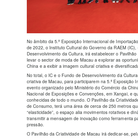
No âmbito da 5.ª Exposição Internacional de Importaçã
de 2022, o Instituto Cultural do Governo da RAEM (IC)
Desenvolvimento da Cultura, irá estabelecer o Pavilhão
levar o sector de moda de Macau a explorar as oportun
China e a exibir a imagem cultural criativa e diversific
No total, o IC e o Fundo de Desenvolvimento da Cultura i
criativa de Macau, para participarem na 5.ª Exposição 
evento organizado pelo Ministério do Comércio da Chin
Nacional de Exposições e Convenções, em Xangai, e qu
conhecidas de todo o mundo. O Pavilhão da Criativida
de Consumo, terá uma área de cerca de 250 metros qu
“elasticidade”, o espaço alia movimentos rotativos e d
transmitir a mensagem de inovação como ferramenta pa
pressão.
O Pavilhão da Criatividade de Macau irá dedicar-se, pel