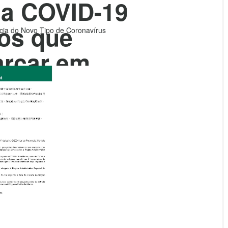
da COVID-19
uos que
ia do Novo Tipo de Coronavírus
rcar em
mbarcações
hina ((não
íncia de
ong)) com
o
Especial de