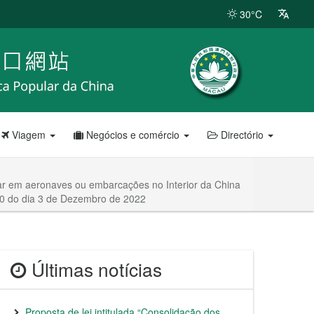
30°C
Viagem
Negócios e comércio
Directório
car em aeronaves ou embarcações no Interior da China
h00 do dia 3 de Dezembro de 2022
Últimas notícias
Proposta de lei intitulada “Consolidação dos