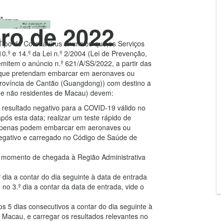
 das 00h00 do
ro de 2022
ipo de Coronavírus anunciou que,os Serviços
0.º e 14.º da Lei n.º 2/2004 (Lei de Prevenção,
mitem o anúncio n.º 621/A/SS/2022, a partir das
s que pretendam embarcar em aeronaves ou
Província de Cantão (Guangdong)) com destino a
s e não residentes de Macau) devem:
m resultado negativo para a COVID-19 válido no
ós esta data; realizar um teste rápido de
e apenas podem embarcar em aeronaves ou
egativo e carregado no Código de Saúde de
no momento de chegada à Região Administrativa
º dia a contar do dia seguinte à data de entrada
no 3.º dia a contar da data de entrada, vide o
os 5 dias consecutivos a contar do dia seguinte à
 Macau, e carregar os resultados relevantes no