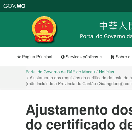
Portal
do
Governo
da
RAE
de
Macau
Página Principal
Serviços públicos
Sobre o
Portal do Governo da RAE de Macau
Notícias
Ajustamento dos requisitos do certificado de teste d
((não incluindo a Província de Cantão (Guangdong)) com
Ajustamento dos
do certificado d