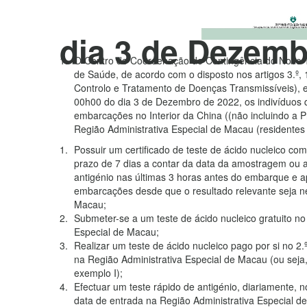
Macau, a partir
dia 3 de Dezemb
O Centro de Coordenação de Contingência do Novo T
de Saúde, de acordo com o disposto nos artigos 3.º, 1
Controlo e Tratamento de Doenças Transmissíveis), e
00h00 do dia 3 de Dezembro de 2022, os indivíduo
embarcações no Interior da China ((não incluindo a 
Região Administrativa Especial de Macau (residente
Possuir um certificado de teste de ácido nucleico co
prazo de 7 dias a contar da data da amostragem ou ap
antigénio nas últimas 3 horas antes do embarque 
embarcações desde que o resultado relevante seja n
Macau;
Submeter-se a um teste de ácido nucleico gratuito 
Especial de Macau;
Realizar um teste de ácido nucleico pago por si no 2.
na Região Administrativa Especial de Macau (ou seja, 
exemplo I);
Efectuar um teste rápido de antigénio, diariamente, n
data de entrada na Região Administrativa Especial de