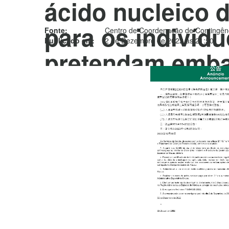
ácido nucleico 
para os indivíd
Fonte:
Centro de Coordenação de Contingênc
Publicado em:
2 de Dezembro de 2022 às 21:50
pretendam emba
aeronaves ou e
no Interior da C
incluindo a Prov
Cantão (Guangd
destino a Regiã
Administrativa 