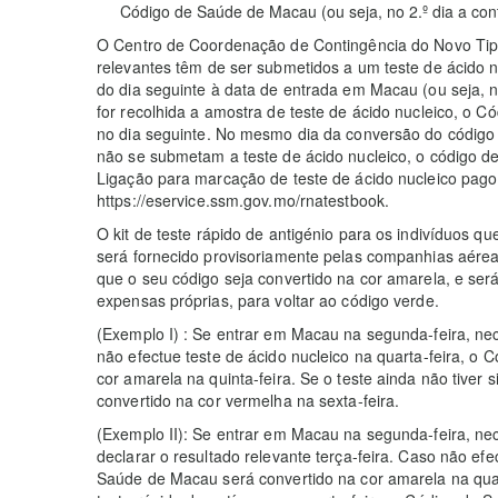
Código de Saúde de Macau (ou seja, no 2.º dia a cont
O Centro de Coordenação de Contingência do Novo Tipo
relevantes têm de ser submetidos a um teste de ácido n
do dia seguinte à data de entrada em Macau (ou seja, no
for recolhida a amostra de teste de ácido nucleico, o 
no dia seguinte. No mesmo dia da conversão do código
não se submetam a teste de ácido nucleico, o código de
Ligação para marcação de teste de ácido nucleico pago
https://eservice.ssm.gov.mo/rnatestbook.
O kit de teste rápido de antigénio para os indivíduos 
será fornecido provisoriamente pelas companhias aérea
que o seu código seja convertido na cor amarela, e será
expensas próprias, para voltar ao código verde.
(Exemplo I) : Se entrar em Macau na segunda-feira, nece
não efectue teste de ácido nucleico na quarta-feira, o
cor amarela na quinta-feira. Se o teste ainda não tiver 
convertido na cor vermelha na sexta-feira.
(Exemplo II): Se entrar em Macau na segunda-feira, nece
declarar o resultado relevante terça-feira. Caso não efe
Saúde de Macau será convertido na cor amarela na quart