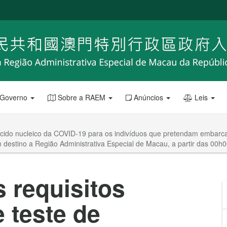
 Governo
Sobre a RAEM
Anúncios
Leis
e ácido nucleico da COVID-19 para os indivíduos que pretendam embar
 destino a Região Administrativa Especial de Macau, a partir das 00
 requisitos
e teste de