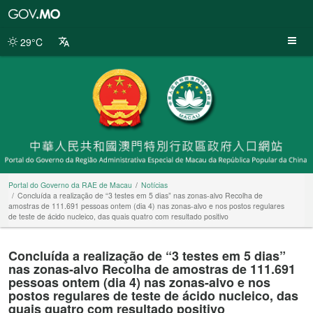
Portal
do
Governo
29°C
da
RAE
de
Macau
Portal do Governo da RAE de Macau
Notícias
Concluída a realização de “3 testes em 5 dias” nas zonas-alvo Recolha de
amostras de 111.691 pessoas ontem (dia 4) nas zonas-alvo e nos postos regulares
de teste de ácido nucleico, das quais quatro com resultado positivo
Concluída a realização de “3 testes em 5 dias”
nas zonas-alvo Recolha de amostras de 111.691
pessoas ontem (dia 4) nas zonas-alvo e nos
postos regulares de teste de ácido nucleico, das
quais quatro com resultado positivo