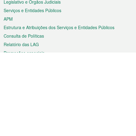
Legislativo e Órgãos Judiciais
Serviços e Entidades Públicos
APM
Estrutura e Atribuições dos Serviços e Entidades Públicos
Consulta de Políticas
Relatório das LAG
Promoções especiais
Sobre a RAEM
Tempo
Transporte
Feriados
Cultura e lazer
Informação de Macau
Ficheiro sobre Macau
Estatísticas