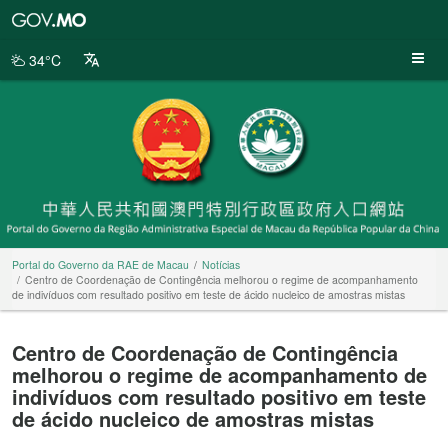
Portal
do
Governo
34°C
da
RAE
de
Macau
Portal do Governo da RAE de Macau
Notícias
Centro de Coordenação de Contingência melhorou o regime de acompanhamento
de indivíduos com resultado positivo em teste de ácido nucleico de amostras mistas
Centro de Coordenação de Contingência
melhorou o regime de acompanhamento de
indivíduos com resultado positivo em teste
de ácido nucleico de amostras mistas