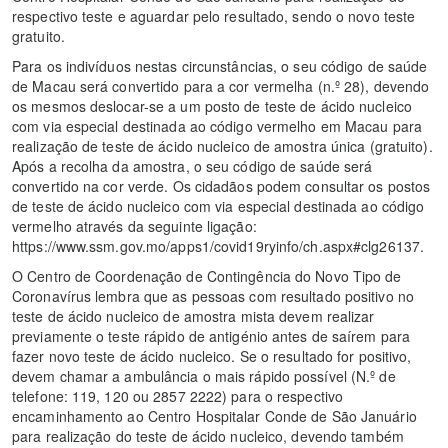
respectivo teste e aguardar pelo resultado, sendo o novo teste
gratuito.
Para os indivíduos ​​nestas circunstâncias, o seu código de saúde
de Macau será convertido para a cor vermelha (n.º 28), devendo
os mesmos deslocar-se a um posto de teste de ácido nucleico
com via especial destinada ao código vermelho em Macau para
realização de teste de ácido nucleico de amostra única (gratuito).
Após a recolha da amostra, o seu código de saúde será
convertido na cor verde. Os cidadãos podem consultar os postos
de teste de ácido nucleico com via especial destinada ao código
vermelho através da seguinte ligação:
https://www.ssm.gov.mo/apps1/covid19ryinfo/ch.aspx#clg26137.
O Centro de Coordenação de Contingência do Novo Tipo de
Coronavírus lembra que as pessoas com resultado positivo no
teste de ácido nucleico de amostra mista devem realizar
previamente o teste rápido de antigénio antes de saírem para
fazer novo teste de ácido nucleico. Se o resultado for positivo,
devem chamar a ambulância o mais rápido possível (N.º de
telefone: 119, 120 ou 2857 2222) para o respectivo
encaminhamento ao Centro Hospitalar Conde de São Januário
para realização do teste de ácido nucleico, devendo também