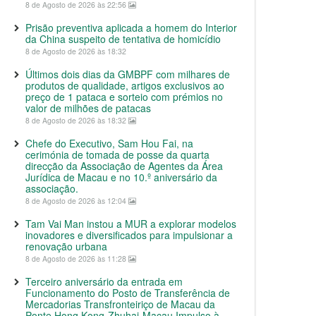
8 de Agosto de 2026 às 22:56
Prisão preventiva aplicada a homem do Interior
da China suspeito de tentativa de homicídio
8 de Agosto de 2026 às 18:32
Últimos dois dias da GMBPF com milhares de
produtos de qualidade, artigos exclusivos ao
preço de 1 pataca e sorteio com prémios no
valor de milhões de patacas
8 de Agosto de 2026 às 18:32
Chefe do Executivo, Sam Hou Fai, na
cerimónia de tomada de posse da quarta
direcção da Associação de Agentes da Área
Jurídica de Macau e no 10.º aniversário da
associação.
8 de Agosto de 2026 às 12:04
Tam Vai Man instou a MUR a explorar modelos
inovadores e diversificados para impulsionar a
renovação urbana
8 de Agosto de 2026 às 11:28
Terceiro aniversário da entrada em
Funcionamento do Posto de Transferência de
Mercadorias Transfronteiriço de Macau da
Ponte Hong Kong-Zhuhai-Macau Impulso à