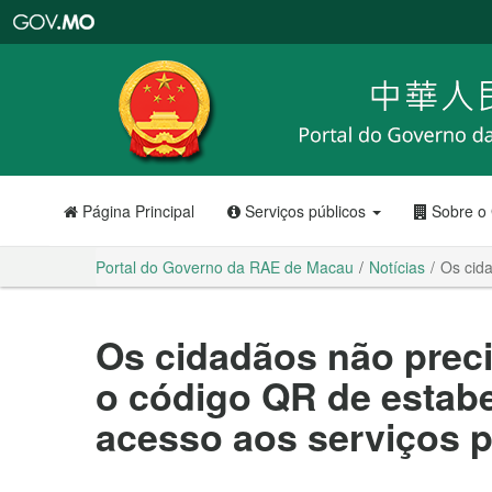
Portal
do
Governo
da
RAE
de
Macau
Página Principal
Serviços públicos
Sobre o
Portal do Governo da RAE de Macau
Notícias
Os cida
Os cidadãos não preci
o código QR de estab
acesso aos serviços p