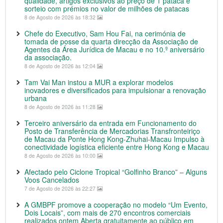
qualidade, artigos exclusivos ao preço de 1 pataca e
sorteio com prémios no valor de milhões de patacas
8 de Agosto de 2026 às 18:32
Chefe do Executivo, Sam Hou Fai, na cerimónia de
tomada de posse da quarta direcção da Associação de
Agentes da Área Jurídica de Macau e no 10.º aniversário
da associação.
8 de Agosto de 2026 às 12:04
Tam Vai Man instou a MUR a explorar modelos
inovadores e diversificados para impulsionar a renovação
urbana
8 de Agosto de 2026 às 11:28
Terceiro aniversário da entrada em Funcionamento do
Posto de Transferência de Mercadorias Transfronteiriço
de Macau da Ponte Hong Kong-Zhuhai-Macau Impulso à
conectividade logística eficiente entre Hong Kong e Macau
8 de Agosto de 2026 às 10:00
Afectado pelo Ciclone Tropical “Golfinho Branco” – Alguns
Voos Cancelados
7 de Agosto de 2026 às 22:27
A GMBPF promove a cooperação no modelo “Um Evento,
Dois Locais”, com mais de 270 encontros comerciais
realizados ontem Aberta gratuitamente ao público em