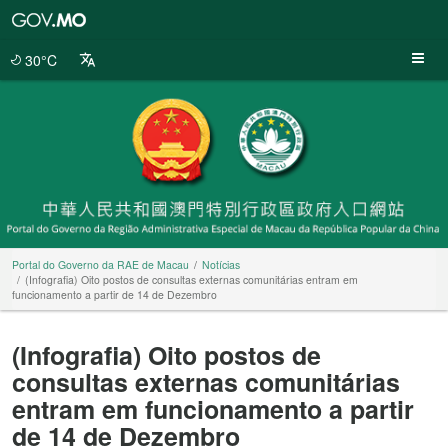
Portal
do
Governo
30°C
da
RAE
de
Macau
Portal do Governo da RAE de Macau
Notícias
(Infografia) Oito postos de consultas externas comunitárias entram em
funcionamento a partir de 14 de Dezembro
(Infografia) Oito postos de
consultas externas comunitárias
entram em funcionamento a partir
de 14 de Dezembro