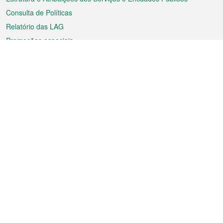
Consulta de Políticas
Relatório das LAG
Promoções especiais
Sobre a RAEM
Tempo
Transporte
Feriados
Cultura e lazer
Informação de Macau
Ficheiro sobre Macau
Estatísticas
Anúncios
Notícias