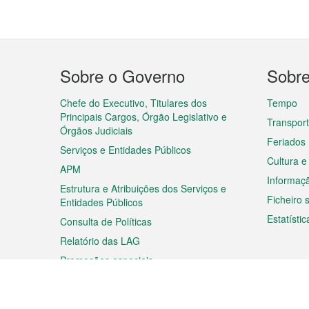
Menu
Sobre o Governo
Sobr
do
rodapé
Chefe do Executivo, Titulares dos
Tempo
Principais Cargos, Órgão Legislativo e
Transpor
Órgãos Judiciais
Feriados
Serviços e Entidades Públicos
Cultura e
APM
Informaç
Estrutura e Atribuições dos Serviços e
Ficheiro
Entidades Públicos
Estatístic
Consulta de Políticas
Relatório das LAG
Promoções especiais
Viagem
Negóc