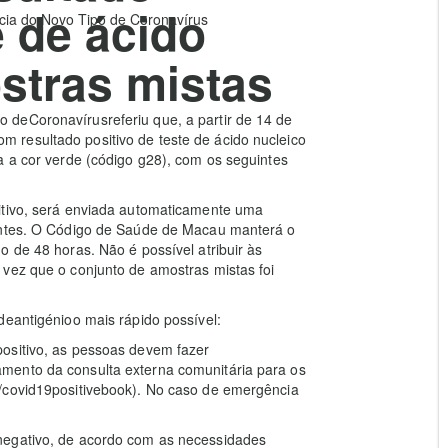
e de ácido
ia do Novo Tipo de Coronavírus
stras mistas
deCoronavírusreferiu que, a partir de 14 de
resultado positivo de teste de ácido nucleico
a a cor verde (código g28), com os seguintes
itivo, será enviada automaticamente uma
dentes. O Código de Saúde de Macau manterá o
 de 48 horas. Não é possível atribuir às
 vez que o conjunto de amostras mistas foi
deantigénioo mais rápido possível:
ositivo, as pessoas devem fazer
mento da consulta externa comunitária para os
/covid19positivebook). No caso de emergência
negativo, de acordo com as necessidades