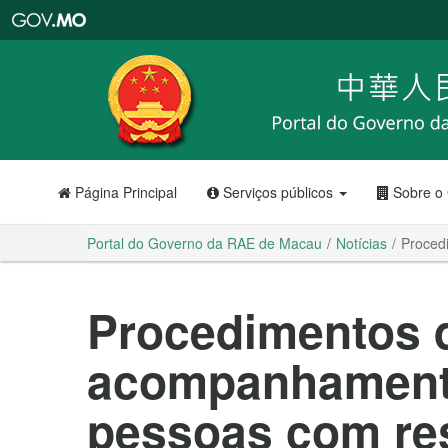
Portal
do
Governo
da
RAE
de
Macau
Página Principal
Serviços públicos
Sobre o
Portal do Governo da RAE de Macau
Notícias
Proced
Procedimentos 
acompanhament
pessoas com re