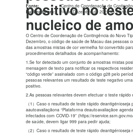
positivo no test
Fonte:
Centro de Coordenação de Contingênc
Publicado em:
16 de Dezembro de 2022 às 21:18
nucleico de amo
O Centro de Coordenação de Contingência do Novo Tipo 
Dezembro, o código de saúde de Macau das pessoas com 
das amostras mistas de cor vermelha foi convertido par
procedimentos detalhados de acompanhamento:
1.Se for detectado um conjunto de amostras mistas pos
mensagem de texto para notificar os respectivos resi
“código verde” assinalado com o código g28 pelo período
pessoas relevantes um resultado de teste negativo uma
positivo.
2.As pessoas relevantes devem efectuar o teste rápido 
（1）Caso o resultado de teste rápido deantigénioseja p
aautoavaliaçãona “Plataforma deautoavaliaçãoe agenda
infectados com COVID-19” (https://eservice.ssm.gov.mo
de saúde, devem ligar 999 para pedir ajuda;
（2）Caso o resultado de teste rápido deantigénioseja 