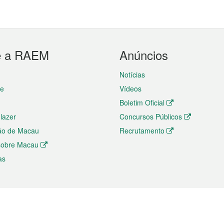
e a RAEM
Anúncios
Notícias
te
Vídeos
Boletim Oficial
 lazer
Concursos Públicos
ão de Macau
Recrutamento
 sobre Macau
as
ios e comércio
Directório