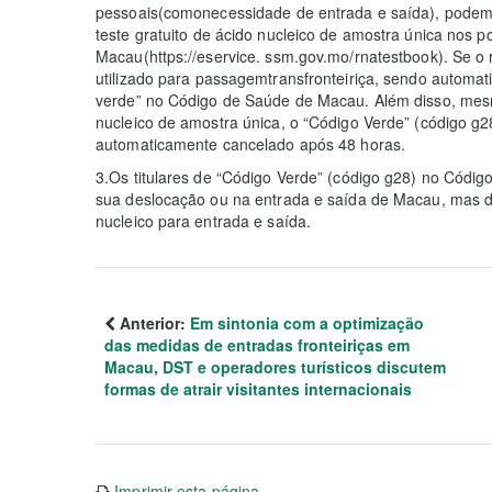
pessoais(comonecessidade de entrada e saída), podem 
teste gratuito de ácido nucleico de amostra única nos p
Macau(https://eservice. ssm.gov.mo/rnatestbook). Se o r
utilizado para passagemtransfronteiriça, sendo automa
verde” no Código de Saúde de Macau. Além disso, mesm
nucleico de amostra única, o “Código Verde” (código 
automaticamente cancelado após 48 horas.
3.Os titulares de “Código Verde” (código g28) no Códi
sua deslocação ou na entrada e saída de Macau, mas de
nucleico para entrada e saída.
Anterior:
Em sintonia com a optimização
das medidas de entradas fronteiriças em
Macau, DST e operadores turísticos discutem
formas de atrair visitantes internacionais
Imprimir esta página