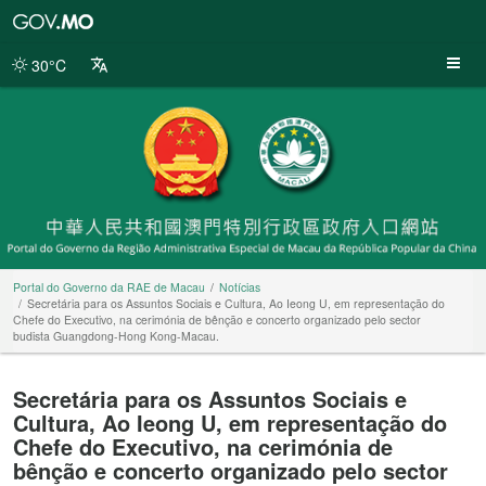
Portal
do
Governo
30°C
da
RAE
de
Macau
Portal do Governo da RAE de Macau
Notícias
Secretária para os Assuntos Sociais e Cultura, Ao Ieong U, em representação do
Chefe do Executivo, na cerimónia de bênção e concerto organizado pelo sector
budista Guangdong-Hong Kong-Macau.
Secretária para os Assuntos Sociais e
Cultura, Ao Ieong U, em representação do
Chefe do Executivo, na cerimónia de
bênção e concerto organizado pelo sector