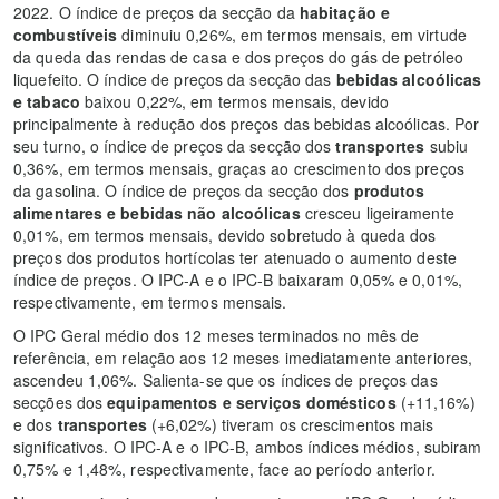
2022. O índice de preços da secção da
habitação e
combustíveis
diminuiu 0,26%, em termos mensais, em virtude
da queda das rendas de casa e dos preços do gás de petróleo
liquefeito. O índice de preços da secção das
bebidas alcoólicas
e tabaco
baixou 0,22%, em termos mensais, devido
principalmente à redução dos preços das bebidas alcoólicas. Por
seu turno, o índice de preços da secção dos
transportes
subiu
0,36%, em termos mensais, graças ao crescimento dos preços
da gasolina. O índice de preços da secção dos
produtos
alimentares e bebidas não alcoólicas
cresceu ligeiramente
0,01%, em termos mensais, devido sobretudo à queda dos
preços dos produtos hortícolas ter atenuado o aumento deste
índice de preços. O IPC-A e o IPC-B baixaram 0,05% e 0,01%,
respectivamente, em termos mensais.
O IPC Geral médio dos 12 meses terminados no mês de
referência, em relação aos 12 meses imediatamente anteriores,
ascendeu 1,06%. Salienta-se que os índices de preços das
secções dos
equipamentos e serviços domésticos
(+11,16%)
e dos
transportes
(+6,02%) tiveram os crescimentos mais
significativos. O IPC-A e o IPC-B, ambos índices médios, subiram
0,75% e 1,48%, respectivamente, face ao período anterior.