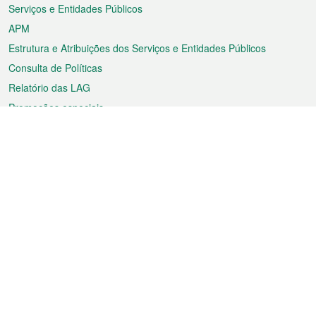
Serviços e Entidades Públicos
APM
Estrutura e Atribuições dos Serviços e Entidades Públicos
Consulta de Políticas
Relatório das LAG
Promoções especiais
Sobre a RAEM
Tempo
Transporte
Feriados
Cultura e lazer
Informação de Macau
Ficheiro sobre Macau
Estatísticas