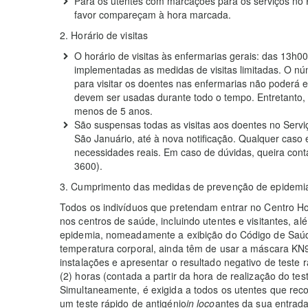
Para os utentes com marcações para os serviços no H
favor compareçam à hora marcada.
2. Horário de visitas
O horário de visitas às enfermarias gerais: das 13h
implementadas as medidas de visitas limitadas. O n
para visitar os doentes nas enfermarias não poderá
devem ser usadas durante todo o tempo. Entretanto, 
menos de 5 anos.
São suspensas todas as visitas aos doentes no Servi
São Januário, até à nova notificação. Qualquer caso 
necessidades reais. Em caso de dúvidas, queira cont
3600).
3. Cumprimento das medidas de prevenção de epidemia
Todos os indivíduos que pretendam entrar no Centro H
nos centros de saúde, incluindo utentes e visitantes, 
epidemia, nomeadamente a exibição do Código de Saú
temperatura corporal, ainda têm de usar a máscara KN
instalações e apresentar o resultado negativo de teste 
(2) horas (contada a partir da hora de realização do t
Simultaneamente, é exigida a todos os utentes que rec
um teste rápido de antigénio
in loco
antes da sua entrada