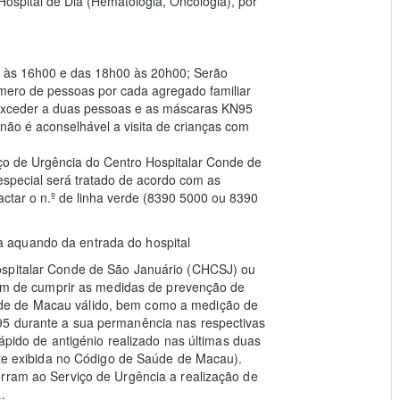
ospital de Dia (Hematologia, Oncologia), por
00 às 16h00 e das 18h00 às 20h00; Serão
úmero de pessoas por cada agregado familiar
 exceder a duas pessoas e as máscaras KN95
não é aconselhável a visita de crianças com
ço de Urgência do Centro Hospitalar Conde de
especial será tratado de acordo com as
actar o n.º de linha verde (8390 5000 ou 8390
 aquando da entrada do hospital
ospitalar Conde de São Januário (CHCSJ) ou
além de cumprir as medidas de prevenção de
de de Macau válido, bem como a medição de
95 durante a sua permanência nas respectivas
rápido de antigénio realizado nas últimas duas
este exibida no Código de Saúde de Macau).
orram ao Serviço de Urgência a realização de
.