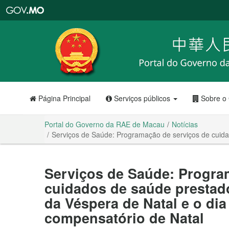
Portal
do
Governo
da
RAE
de
Macau
Página Principal
Serviços públicos
Sobre o
Portal do Governo da RAE de Macau
Notícias
Serviços de Saúde: Programação de serviços de cuida
Serviços de Saúde: Progra
cuidados de saúde prestado
da Véspera de Natal e o di
compensatório de Natal