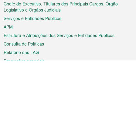
rodapé
Chefe do Executivo, Titulares dos Principais Cargos, Órgão
Legislativo e Órgãos Judiciais
Serviços e Entidades Públicos
APM
Estrutura e Atribuições dos Serviços e Entidades Públicos
Consulta de Políticas
Relatório das LAG
Promoções especiais
Sobre a RAEM
Tempo
Transporte
Feriados
Cultura e lazer
Informação de Macau
Ficheiro sobre Macau