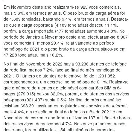
Em Novembro deste ano realizaram-se 923 voos comerciais,
mais 5,6%, em termos anuais. O peso bruto da carga aérea foi
de 4.689 toneladas, baixando 9,4%, em termos anuais. Destaca-
se que a carga exportada (4.189 toneladas) desceu 11,1%,
porém, a carga importada (477 toneladas) aumentou 4,8%. No
período de Janeiro a Novembro deste ano, efectuaram-se 8.967
voos comerciais, menos 29,4%, relativamente ao período
homólogo de 2021 e o peso bruto da carga aérea situou-se em
47.228 toneladas, mais 10,2%.
No final de Novembro de 2022 havia 93.238 utentes de telefone
da rede fixa, menos 7,2%, face ao final do mês homólogo de
2021. O número de utentes de telemóvel foi de 1.201.352,
correspondendo a um decréscimo homólogo de 6,1%. Realça-se
que o número de utentes de telemóvel com cartões SIM pré-
pagos (279.915) baixou 32,6%, porém, o de utentes dos serviços
pós-pagos (921.437) subiu 6,5%. No final do mês em análise
existiam 698.391 assinantes registados nos serviços de
internet
,
mais 4,4%, em relação ao final do idêntico mês de 2021 e em
Novembro do corrente ano foram utilizadas 137 milhões de horas
destes serviços, decrescendo 4,7%. Nos onze primeiros meses
deste ano, foram utilizadas 1,54 mil milhões de horas dos