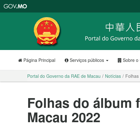
Portal
do
Governo
da
RAE
de
Macau
Página Principal
Serviços públicos
Sobre o
Portal do Governo da RAE de Macau
Notícias
Folhas 
Folhas do álbum fi
Macau 2022