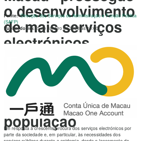
o desenvolvimento
Fonte:
Direcção dos Serviços de Administração e Função Pública
de mais serviços
(SAFP)
Publicado em:
5 de Janeiro de 2023 às 10:00
electrónicos
Tratamento dos
serviços online
proporciona mais
conveniência à
população
Em resposta à crescente procura dos serviços electrónicos por
parte da sociedade e, em particular, às necessidades dos
serviços públicos durante a epidemia, desde o lançamento da