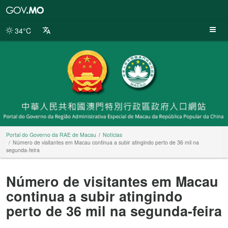
Portal
do
Governo
34°C
da
RAE
de
Macau
Portal do Governo da RAE de Macau
Notícias
Número de visitantes em Macau continua a subir atingindo perto de 36 mil na
segunda-feira
Número de visitantes em Macau
continua a subir atingindo
perto de 36 mil na segunda-feira