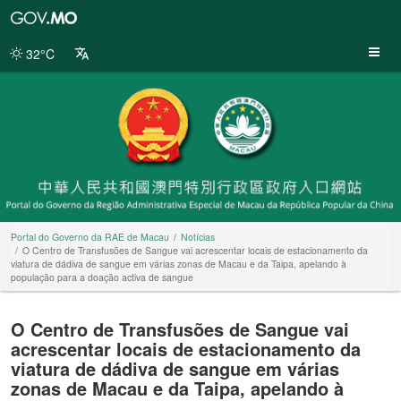
Portal
do
Governo
32°C
da
RAE
de
Macau
Portal do Governo da RAE de Macau
Notícias
O Centro de Transfusões de Sangue vai acrescentar locais de estacionamento da
viatura de dádiva de sangue em várias zonas de Macau e da Taipa, apelando à
população para a doação activa de sangue
O Centro de Transfusões de Sangue vai
acrescentar locais de estacionamento da
viatura de dádiva de sangue em várias
zonas de Macau e da Taipa, apelando à