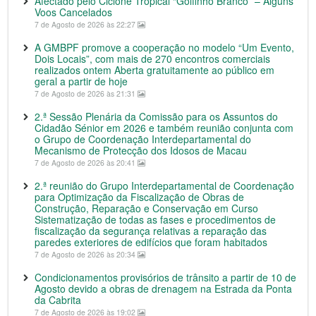
Afectado pelo Ciclone Tropical “Golfinho Branco” – Alguns
Voos Cancelados
7 de Agosto de 2026 às 22:27
A GMBPF promove a cooperação no modelo “Um Evento,
Dois Locais”, com mais de 270 encontros comerciais
realizados ontem Aberta gratuitamente ao público em
geral a partir de hoje
7 de Agosto de 2026 às 21:31
2.ª Sessão Plenária da Comissão para os Assuntos do
Cidadão Sénior em 2026 e também reunião conjunta com
o Grupo de Coordenação Interdepartamental do
Mecanismo de Protecção dos Idosos de Macau
7 de Agosto de 2026 às 20:41
2.ª reunião do Grupo Interdepartamental de Coordenação
para Optimização da Fiscalização de Obras de
Construção, Reparação e Conservação em Curso
Sistematização de todas as fases e procedimentos de
fiscalização da segurança relativas a reparação das
paredes exteriores de edifícios que foram habitados
7 de Agosto de 2026 às 20:34
Condicionamentos provisórios de trânsito a partir de 10 de
Agosto devido a obras de drenagem na Estrada da Ponta
da Cabrita
7 de Agosto de 2026 às 19:02