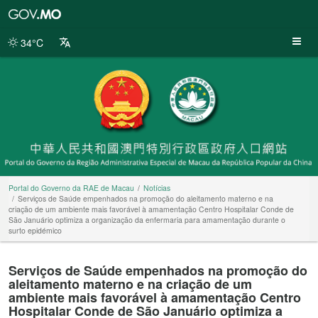
Portal
do
Governo
34°C
da
RAE
de
Macau
Portal do Governo da RAE de Macau
Notícias
Serviços de Saúde empenhados na promoção do aleitamento materno e na
criação de um ambiente mais favorável à amamentação Centro Hospitalar Conde de
São Januário optimiza a organização da enfermaria para amamentação durante o
surto epidémico
Serviços de Saúde empenhados na promoção do
aleitamento materno e na criação de um
ambiente mais favorável à amamentação Centro
Hospitalar Conde de São Januário optimiza a