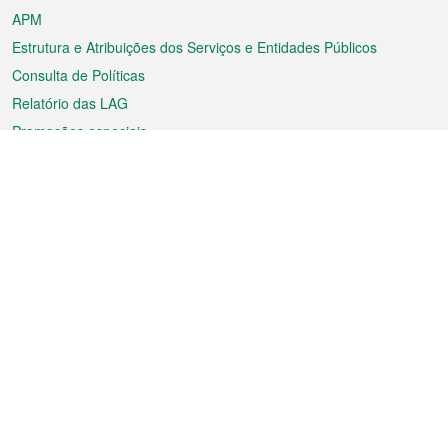
APM
Estrutura e Atribuições dos Serviços e Entidades Públicos
Consulta de Políticas
Relatório das LAG
Promoções especiais
Sobre a RAEM
Tempo
Transporte
Feriados
Cultura e lazer
Informação de Macau
Ficheiro sobre Macau
Estatísticas
Anúncios