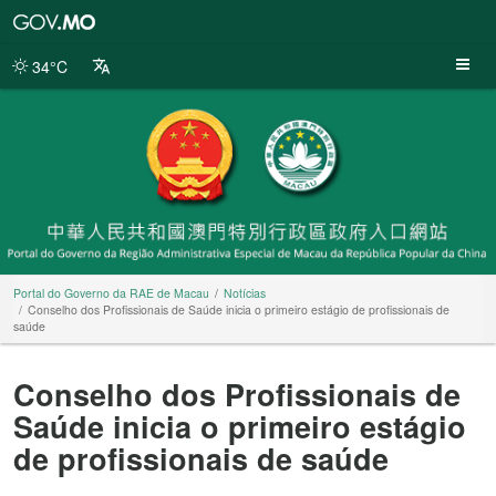
Portal
do
Governo
34°C
da
RAE
de
Macau
Portal do Governo da RAE de Macau
Notícias
Conselho dos Profissionais de Saúde inicia o primeiro estágio de profissionais de
saúde
Conselho dos Profissionais de
Saúde inicia o primeiro estágio
de profissionais de saúde