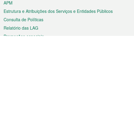
APM
Estrutura e Atribuições dos Serviços e Entidades Públicos
Consulta de Políticas
Relatório das LAG
Promoções especiais
Sobre a RAEM
Tempo
Transporte
Feriados
Cultura e lazer
Informação de Macau
Ficheiro sobre Macau
Estatísticas
Anúncios