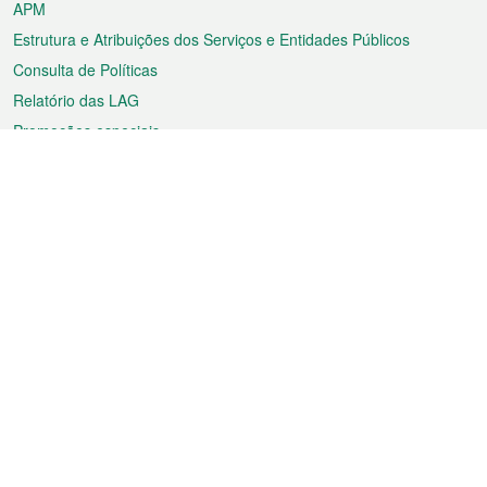
APM
Estrutura e Atribuições dos Serviços e Entidades Públicos
Consulta de Políticas
Relatório das LAG
Promoções especiais
Sobre a RAEM
Tempo
Transporte
Feriados
Cultura e lazer
Informação de Macau
Ficheiro sobre Macau
Estatísticas
Anúncios