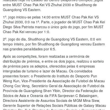
entre MUST Chao Pak Kei VS Zhuhai 2030 e Shudihong de
Guangdong VS Eastern.
o
1
. jogo iniciou-se pelas 14:00 entre MUST Chao Pak Kei VS
Zhuhai 2030, 0:0 na 1ª. Parte, o jogador de MUST Chao Pak Kei
Diego Silva Patriota marcou o único golo do jogo, por fim MUST
Chao Pak Kei venceu por 1:0.
o
2
. jogo do dia, Shudihong de Guangdong VS Eastern, 0:0 em
tempo inteiro, por fim Shudihong de Guangdong venceu Eastern
nas grandes penalidades por 6:5.
Após as competições, foram realizadas a cerimónia de
distribuição de prémios, e entre os dois jogos, realizou o sorteio
de prémios para os adeptos, oferecidos pelas 6 empresas
intergradas de turismo e lazer de Macau. Os convidados
presentes foram: o Presidente do Instituto do Desporto Pun
Weng Kun, Vice-Presidente da Associação de Futebol de Macau
Chong Coc Veng, Secretário Geral da Associação de Futebol da
Província de Guangdong Shen Yibin, Director da Federação de
Sócios de Asia e Oceania da FIFA Sanjeevan C Balasingam,
Directora Assistente de Assuntos Sociais de MGM Mina Siew,
Gerente Superior de Relações Sociais Públicas de Galaxy Macau