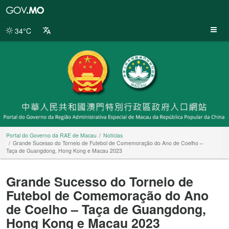
Portal
do
Governo
34°C
da
RAE
de
Macau
Portal do Governo da RAE de Macau
Notícias
Grande Sucesso do Torneio de Futebol de Comemoração do Ano de Coelho –
Taça de Guangdong, Hong Kong e Macau 2023
Grande Sucesso do Torneio de
Futebol de Comemoração do Ano
de Coelho – Taça de Guangdong,
Hong Kong e Macau 2023