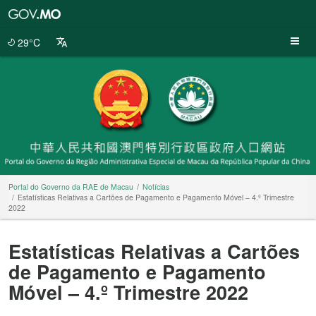
Portal
do
Governo
29°C
da
RAE
de
Macau
Portal do Governo da RAE de Macau
Notícias
Estatísticas Relativas a Cartões de Pagamento e Pagamento Móvel – 4.º Trimestre
2022
Estatísticas Relativas a Cartões
de Pagamento e Pagamento
Móvel – 4.º Trimestre 2022