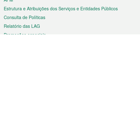
Estrutura e Atribuições dos Serviços e Entidades Públicos
Consulta de Políticas
Relatório das LAG
Promoções especiais
Sobre a RAEM
Tempo
Transporte
Feriados
Cultura e lazer
Informação de Macau
Ficheiro sobre Macau
Estatísticas
Anúncios