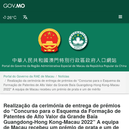
Portal
do
Governo
26°C
da
RAE
de
Macau
Portal do Governo da RAE de Macau
Notícias
Realização da cerimónia de entrega de prémios do “Concurso para o Esquema da
Formação de Patentes de Alto Valor da Grande Baía Guangdong-Hong Kong-Macau
2022” A equipa de Macau recebeu um prémio de prata e um de mérito
Realização da cerimónia de entrega de prémios
do “Concurso para o Esquema da Formação de
Patentes de Alto Valor da Grande Baía
Guangdong-Hong Kong-Macau 2022” A equipa
de Macau recebeu um prémio de prata e um de