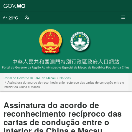
Portal
do
Governo
29°C
da
RAE
de
Macau
Portal do Governo da RAE de Macau
Notícias
Assinatura do acordo de reconhecimento recíproco das cartas de condução entre o
Interior da China e Macau
Assinatura do acordo de
reconhecimento recíproco das
cartas de condução entre o
Interior da China e Macau