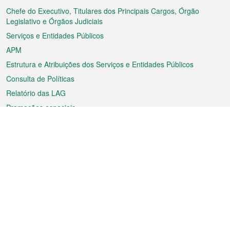
rodapé
Chefe do Executivo, Titulares dos Principais Cargos, Órgão
Legislativo e Órgãos Judiciais
Serviços e Entidades Públicos
APM
Estrutura e Atribuições dos Serviços e Entidades Públicos
Consulta de Políticas
Relatório das LAG
Promoções especiais
Sobre a RAEM
Tempo
Transporte
Feriados
Cultura e lazer
Informação de Macau
Ficheiro sobre Macau