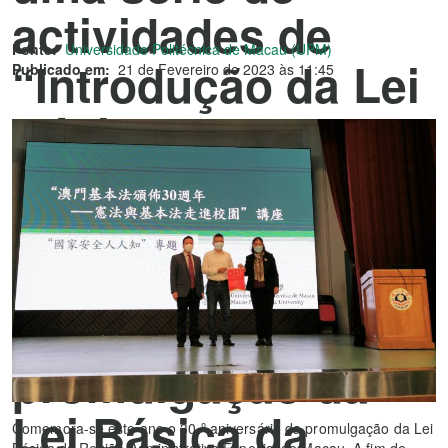
actividades de
Fonte:
Universidade Politécnica de Macau (UPM)
“Introdução da Lei
Publicado em:
21 de Fevereiro de 2023 às 11:45
Básica e da
Constituição no
Campus Escolar”
para comemorar o
30.º aniversário da
promulgação da
Lei Básica da
Comemora-se este ano o 30.º aniversário da promulgação da Lei
Básica da Região Administrativa Especial de Macau. A fim de