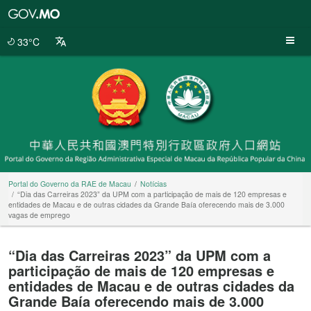
Portal
do
Governo
33°C
da
RAE
de
Macau
Portal do Governo da RAE de Macau
Notícias
“Dia das Carreiras 2023” da UPM com a participação de mais de 120 empresas e
entidades de Macau e de outras cidades da Grande Baía oferecendo mais de 3.000
vagas de emprego
“Dia das Carreiras 2023” da UPM com a
participação de mais de 120 empresas e
entidades de Macau e de outras cidades da
Grande Baía oferecendo mais de 3.000