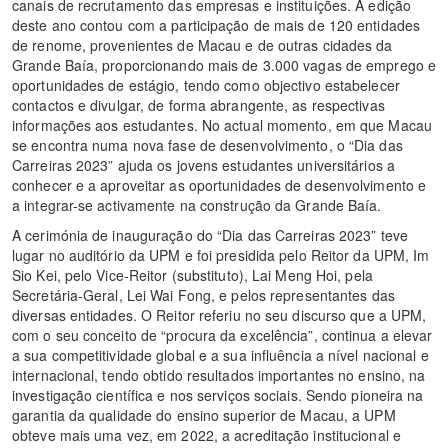
canais de recrutamento das empresas e instituições. A edição
deste ano contou com a participação de mais de 120 entidades
de renome, provenientes de Macau e de outras cidades da
Grande Baía, proporcionando mais de 3.000 vagas de emprego e
oportunidades de estágio, tendo como objectivo estabelecer
contactos e divulgar, de forma abrangente, as respectivas
informações aos estudantes. No actual momento, em que Macau
se encontra numa nova fase de desenvolvimento, o “Dia das
Carreiras 2023” ajuda os jovens estudantes universitários a
conhecer e a aproveitar as oportunidades de desenvolvimento e
a integrar-se activamente na construção da Grande Baía.
A cerimónia de inauguração do “Dia das Carreiras 2023” teve
lugar no auditório da UPM e foi presidida pelo Reitor da UPM, Im
Sio Kei, pelo Vice-Reitor (substituto), Lai Meng Hoi, pela
Secretária-Geral, Lei Wai Fong, e pelos representantes das
diversas entidades. O Reitor referiu no seu discurso que a UPM,
com o seu conceito de “procura da excelência”, continua a elevar
a sua competitividade global e a sua influência a nível nacional e
internacional, tendo obtido resultados importantes no ensino, na
investigação científica e nos serviços sociais. Sendo pioneira na
garantia da qualidade do ensino superior de Macau, a UPM
obteve mais uma vez, em 2022, a acreditação institucional e