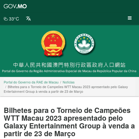
Portal
do
Governo
33°C
da
RAE
de
Macau
Portal do Governo da RAE de Macau
Notícias
Bilhetes para o Torneio de Campeões WTT Macau 2023 apresentado pelo Galaxy
Entertainment Group à venda a partir de 23 de Março
Bilhetes para o Torneio de Campeões
WTT Macau 2023 apresentado pelo
Galaxy Entertainment Group à venda a
partir de 23 de Março