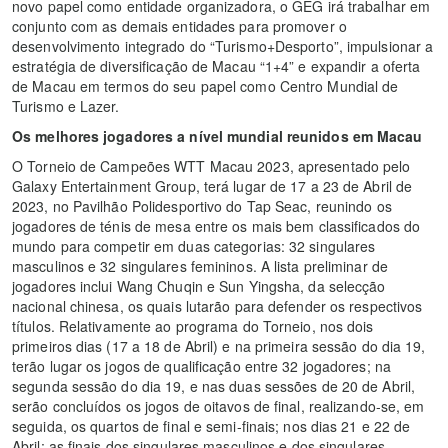
novo papel como entidade organizadora, o GEG irá trabalhar em
conjunto com as demais entidades para promover o
desenvolvimento integrado do “Turismo+Desporto”, impulsionar a
estratégia de diversificação de Macau “1+4” e expandir a oferta
de Macau em termos do seu papel como Centro Mundial de
Turismo e Lazer.
Os melhores jogadores a nível mundial reunidos em Macau
O Torneio de Campeões WTT Macau 2023, apresentado pelo
Galaxy Entertainment Group, terá lugar de 17 a 23 de Abril de
2023, no Pavilhão Polidesportivo do Tap Seac, reunindo os
jogadores de ténis de mesa entre os mais bem classificados do
mundo para competir em duas categorias: 32 singulares
masculinos e 32 singulares femininos. A lista preliminar de
jogadores inclui Wang Chuqin e Sun Yingsha, da selecção
nacional chinesa, os quais lutarão para defender os respectivos
títulos. Relativamente ao programa do Torneio, nos dois
primeiros dias (17 a 18 de Abril) e na primeira sessão do dia 19,
terão lugar os jogos de qualificação entre 32 jogadores; na
segunda sessão do dia 19, e nas duas sessões de 20 de Abril,
serão concluídos os jogos de oitavos de final, realizando-se, em
seguida, os quartos de final e semi-finais; nos dias 21 e 22 de
Abril; as finais dos singulares masculinos e dos singulares