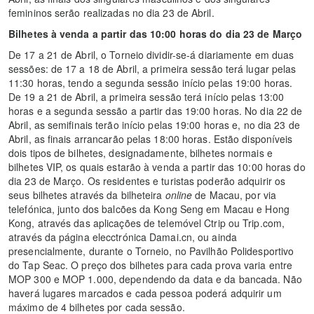
femininos serão realizadas no dia 23 de Abril.
Bilhetes à venda a partir das 10:00 horas do dia 23 de Março
De 17 a 21 de Abril, o Torneio dividir-se-á diariamente em duas
sessões: de 17 a 18 de Abril, a primeira sessão terá lugar pelas
11:30 horas, tendo a segunda sessão início pelas 19:00 horas.
De 19 a 21 de Abril, a primeira sessão terá início pelas 13:00
horas e a segunda sessão a partir das 19:00 horas. No dia 22 de
Abril, as semifinais terão início pelas 19:00 horas e, no dia 23 de
Abril, as finais arrancarão pelas 18:00 horas. Estão disponíveis
dois tipos de bilhetes, designadamente, bilhetes normais e
bilhetes VIP, os quais estarão à venda a partir das 10:00 horas do
dia 23 de Março. Os residentes e turistas poderão adquirir os
seus bilhetes através da bilheteira
online
de Macau, por via
telefónica, junto dos balcões da Kong Seng em Macau e Hong
Kong, através das aplicações de telemóvel Ctrip ou Trip.com,
através da página elecctrónica Damai.cn, ou ainda
presencialmente, durante o Torneio, no Pavilhão Polidesportivo
do Tap Seac. O preço dos bilhetes para cada prova varia entre
MOP 300 e MOP 1.000, dependendo da data e da bancada. Não
haverá lugares marcados e cada pessoa poderá adquirir um
máximo de 4 bilhetes por cada sessão.