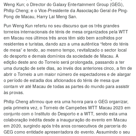
Weng Kun; o Director do Galaxy Entertainment Group (GEG),
Philip Cheng; e o Vice-Presidente da Associação Geral de Ping-
Pong de Macau, Harry Lai Meng San.
Pun Weng Kun referiu no seu discurso que os três grandes
torneios internacionais de ténis de mesa organizados pela WTT
em Macau nos últimos três anos têm sido bem acolhidos por
residentes e turistas, dando azo a uma autêntica “febre do ténis
de mesa” e tendo, ao mesmo tempo, revitalizado o sector local
do desporto e demais domínios da sociedade de Macau. A
edição deste ano do Torneio será prolongada, passando a ter
uma duração de sete dias, ao invés dos anteriores cinco, a fim de
abrir o Torneio a um maior número de espectadores e de alargar
o período de estadia dos aficionados do ténis de mesa que
contam vir até Macau de todas as partes do mundo para assistir
às provas.
Philip Cheng afirmou que era uma honra para o GEG organizar,
pela primeira vez, o Torneio de Campeões WTT Macau 2023 em
conjunto com o Instituto do Desporto e a WTT, sendo esta uma
colaboração inédita desde a inauguração do evento em Macau
em 2020, surgindo após três anos consecutivos de parceria do
GEG como entidade apresentadora do evento. Assumindo o seu