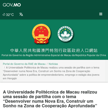
Portal
do
Governo
32°C
da
RAE
de
Macau
Portal do Governo da RAE de Macau
Notícias
A Universidade Politécnica de Macau realizou uma sessão de partilha com o tema
“Desenvolver numa Nova Era, Construir um Sonho na Zona de Cooperação
Aprofundada” sobre a política de empreendedorismo, emprego e estágio dos jovens
em Hengqin
A Universidade Politécnica de Macau realizou
uma sessão de partilha com o tema
“Desenvolver numa Nova Era, Construir um
Sonho na Zona de Cooperação Aprofundada”