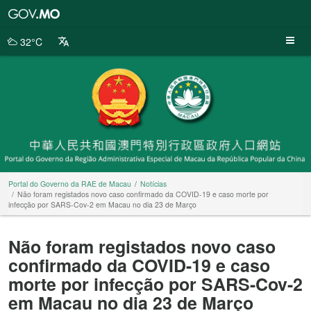
Portal
do
Governo
32°C
da
RAE
de
Macau
Portal do Governo da RAE de Macau
Notícias
Não foram registados novo caso confirmado da COVID-19 e caso morte por
infecção por SARS-Cov-2 em Macau no dia 23 de Março
Não foram registados novo caso
confirmado da COVID-19 e caso
morte por infecção por SARS-Cov-2
em Macau no dia 23 de Março