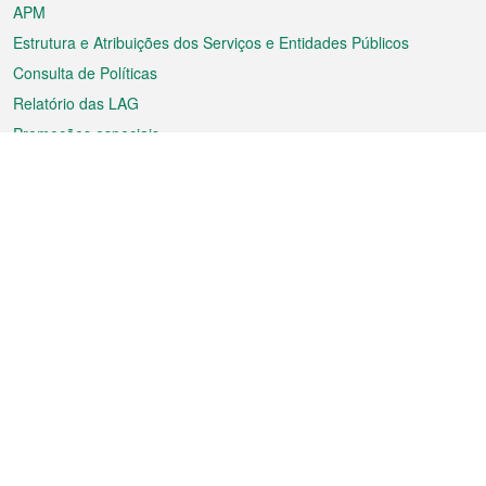
APM
Estrutura e Atribuições dos Serviços e Entidades Públicos
Consulta de Políticas
Relatório das LAG
Promoções especiais
Sobre a RAEM
Tempo
Transporte
Feriados
Cultura e lazer
Informação de Macau
Ficheiro sobre Macau
Estatísticas
Anúncios