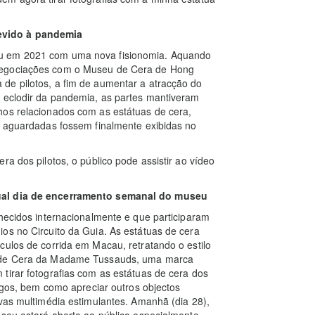
evido à pandemia
iu em 2021 com uma nova fisionomia. Aquando
negociações com o Museu de Cera de Hong
de pilotos, a fim de aumentar a atracção do
o eclodir da pandemia, as partes mantiveram
hos relacionados com as estátuas de cera,
o aguardadas fossem finalmente exibidas no
ra dos pilotos, o público pode assistir ao vídeo
tual dia de encerramento semanal do museu
nhecidos internacionalmente e que participaram
os no Circuito da Guia. As estátuas de cera
culos de corrida em Macau, retratando o estilo
u de Cera da Madame Tussauds, uma marca
tirar fotografias com as estátuas de cera dos
migos, bem como apreciar outros objectos
ivas multimédia estimulantes. Amanhã (dia 28),
useu estará aberto ao público especialmente