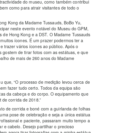
a atractividade do museu, como também contribui
bem como para atrair visitantes de todo o
Hong Kong da Madame Tussauds, BoBo Yu,
ticipar neste evento notável do Museu do GPM,
uds de Hong Kong e a DST. O Madame Tussauds
 muitos ícones. É um prazer podermos ter a
e trazer vários ícones ao público. Após o
gostem de tirar fotos com as estátuas, e que
abalho de mais de 260 anos do Madame
tou que, “O processo de medição levou cerca de
ssem fazer tudo certo. Todos da equipa são
ctas da cabeça e do corpo. O equipamento que
t de corrida de 2018.”
ato de corrida e boné com a guirlanda de folhas
 uma pose de celebração e seja a única estátua
ofissional e paciente, passaram muito tempo a
r e cabelo. Desejo partilhar o precioso
em agora tirar fotografias com a minha estátua