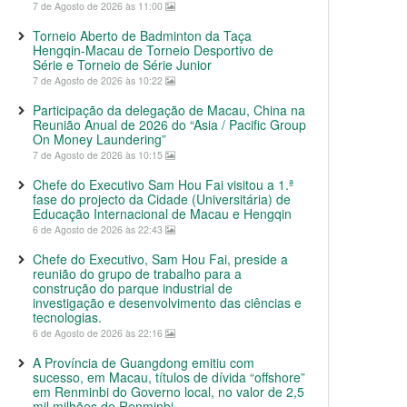
7 de Agosto de 2026 às 11:00
Torneio Aberto de Badminton da Taça
Hengqin-Macau de Torneio Desportivo de
Série e Torneio de Série Junior
7 de Agosto de 2026 às 10:22
Participação da delegação de Macau, China na
Reunião Anual de 2026 do “Asia / Pacific Group
On Money Laundering”
7 de Agosto de 2026 às 10:15
Chefe do Executivo Sam Hou Fai visitou a 1.ª
fase do projecto da Cidade (Universitária) de
Educação Internacional de Macau e Hengqin
6 de Agosto de 2026 às 22:43
Chefe do Executivo, Sam Hou Fai, preside a
reunião do grupo de trabalho para a
construção do parque industrial de
investigação e desenvolvimento das ciências e
tecnologias.
6 de Agosto de 2026 às 22:16
A Província de Guangdong emitiu com
sucesso, em Macau, títulos de dívida “offshore”
em Renminbi do Governo local, no valor de 2,5
mil milhões de Renminbi