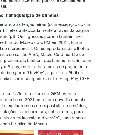
useu.
cilitar aquisição de bilhetes
rrando às terças-feiras (com excepção do dia
r bilhetes antecipadamente através da página
.mo/pt). Os ingressos podem também ser
eabertura do Museu do GPM em 2021, foram
line e presencial. Os compradores de bilhetes
avés do cartão VISA, MasterCard, cartão de
es presenciais também aceitam numerário, bem
 e Alipay, entre outros meios de pagamento
to integrado “GovPay”, a partir de Abril de
enciais serão alargados ao Tai Fung Pay, CGB
ransmissão da cultura do GPM. Após a
 reaberto em 2021 com uma nova fisionomia,
édia, equipamentos de exposição de cenários,
talações sem barreiras, entre outros, para
iência de “educação e diversão”, mostrando a
idade turística de Macau.