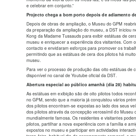
e celebrar em conjunto.”
Projecto chega a bom porto depois de adiamento d
Depois de obras de ampliação, o Museu do GPM reabr
da preparação da ampliação do museu, a DST iniciou 
Kong da Madame Tussauds para exibir estátuas de cera 
museu e enriquecer a experiência dos visitantes. Com 
contacto e envidaram esforços para promover os trabal
permitindo que as estátuas de cera dos pilotos há muit
museu.
Para ver o processo de produção das oito estátuas de ce
disponível no canal de Youtube oficial da DST.
Abertura especial ao público amanhã (dia 28) habi
As estátuas em exibição são de oito pilotos todos reco
no GPM, sendo que a maioria já conquistou vários prémi
dos pilotos encontram-se expostas ao lado dos seus veí
dos pilotos através da concepção verossímil do Muse
mundialmente famosa. Os residentes e visitantes podem 
pilotos, partilhar a nova experiência com a família e a
expostos no museu e participar em actividades interact
terça-feira, habitual dia de encerramento semanal, o m