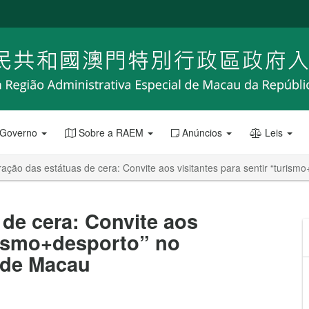
 Governo
Sobre a RAEM
Anúncios
Leis
ação das estátuas de cera: Convite aos visitantes para sentir “turi
de cera: Convite aos
urismo+desporto” no
 de Macau