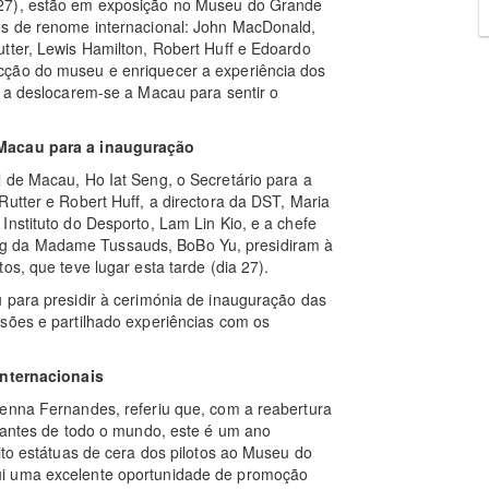
 27), estão em exposição no Museu do Grande
os de renome internacional: John MacDonald,
tter, Lewis Hamilton, Robert Huff e Edoardo
cção do museu e enriquecer a experiência dos
o a deslocarem-se a Macau para sentir o
 Macau para a inauguração
 de Macau, Ho Iat Seng, o Secretário para a
Rutter e Robert Huff, a directora da DST, Maria
Instituto do Desporto, Lam Lin Kio, e a chefe
g da Madame Tussauds, BoBo Yu, presidiram à
os, que teve lugar esta tarde (dia 27).
 para presidir à cerimónia de inauguração das
sões e partilhado experiências com os
internacionais
Senna Fernandes, referiu que, com a reabertura
itantes de todo o mundo, este é um ano
ito estátuas de cera dos pilotos ao Museu do
ui uma excelente oportunidade de promoção