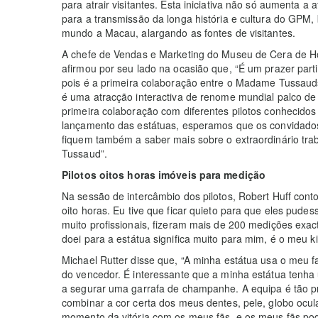
para atrair visitantes. Esta iniciativa não só aumenta 
para a transmissão da longa história e cultura do GPM, 
mundo a Macau, alargando as fontes de visitantes.
A chefe de Vendas e Marketing do Museu de Cera de 
afirmou por seu lado na ocasião que, “É um prazer par
pois é a primeira colaboração entre o Madame Tussa
é uma atracção interactiva de renome mundial palco de
primeira colaboração com diferentes pilotos conhecidos 
lançamento das estátuas, esperamos que os convidados 
fiquem também a saber mais sobre o extraordinário tr
Tussaud”.
Pilotos oitos horas imóveis para medição
Na sessão de intercâmbio dos pilotos, Robert Huff con
oito horas. Eu tive que ficar quieto para que eles pude
muito profissionais, fizeram mais de 200 medições exa
doei para a estátua significa muito para mim, é o meu ki
Michael Rutter disse que, “A minha estátua usa o meu f
do vencedor. É interessante que a minha estátua tenha
a segurar uma garrafa de champanhe. A equipa é tão pr
combinar a cor certa dos meus dentes, pele, globo ocula
momento da vitória com os meus fãs, e os meus fãs pod