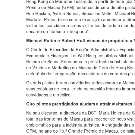
Hong Kong da Madame Tussauds, a partir de hoje (dia
Prémio de Macau (GPM), estátuas de cera de oito pilot
Ron Haslam, Ayrton Senna, Sebastian Vettel, Michael Ru
Mortara. Pretende-se com a exposição aumentar a atra
visitantes, convidando-se os visitantes de todo o mund
encanto do “turismo + desporto”.
Michael Rutter e Robert Huff vieram de propósito a
O Chefe do Executivo da Região Administrativa Especial
Economia e Finanças, Lei Wai Nong, os pilotos Michael 
Helena de Senna Fernandes, a presidente substituta do 
de Vendas e Marketing do Museu de Cera de Hong Kon
cerimónia de inauguração das estátuas de cera dos pilot
Os dois pilotos foram convidados a deslocar-se a Macau
suas estátuas de cera, tendo na ocasião trocado impres
convidados e o público.
Oito pilotos prestigiados ajudam a atrair visitantes 
No seu discurso, a directora da DST, Maria Helena de 
total das fronteiras de Macau para receber de novo vis
emblemático para a indústria turística. A chegada das o
GPM, no ano do 70.º Grande Prémio de Macau, constit