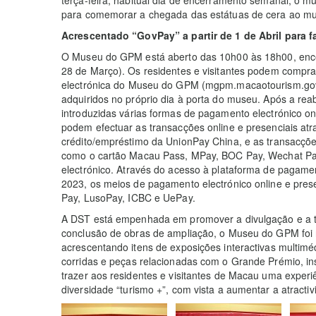
para comemorar a chegada das estátuas de cera ao m
Acrescentado “GovPay” a partir de 1 de Abril para fa
O Museu do GPM está aberto das 10h00 às 18h00, ence
28 de Março). Os residentes e visitantes podem compra
electrónica do Museu do GPM (mgpm.macaotourism.gov
adquiridos no próprio dia à porta do museu. Após a r
introduzidas várias formas de pagamento electrónico on
podem efectuar as transacções online e presenciais atr
crédito/empréstimo da UnionPay China, e as transacçõ
como o cartão Macau Pass, MPay, BOC Pay, Wechat Pay
electrónico. Através do acesso à plataforma de pagamen
2023, os meios de pagamento electrónico online e pres
Pay, LusoPay, ICBC e UePay.
A DST está empenhada em promover a divulgação e a t
conclusão de obras de ampliação, o Museu do GPM foi
acrescentando itens de exposições interactivas multim
corridas e peças relacionadas com o Grande Prémio, ins
trazer aos residentes e visitantes de Macau uma exper
diversidade “turismo +”, com vista a aumentar a atractiv