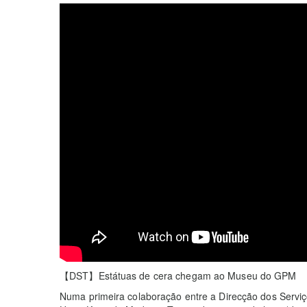
【DST】Estátuas de cera chegam ao Museu do GPM
Numa primeira colaboração entre a Direcção dos Servi