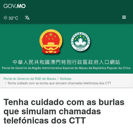
Portal
do
Governo
32°C
da
RAE
de
Macau
Portal do Governo da RAE de Macau
Notícias
Tenha cuidado com as burlas que simulam chamadas telefónicas dos CTT
Tenha cuidado com as burlas
que simulam chamadas
telefónicas dos CTT