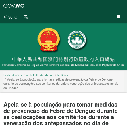
Portal
do
Governo
30°C
da
RAE
de
Macau
Portal do Governo da RAE de Macau
Notícias
Apela-se à população para tomar medidas de prevenção da Febre de Dengue
durante as deslocações aos cemitérios durante a veneração dos antepassados no dia
de Finados
Apela-se à população para tomar medidas
de prevenção da Febre de Dengue durante
as deslocações aos cemitérios durante a
veneração dos antepassados no dia de