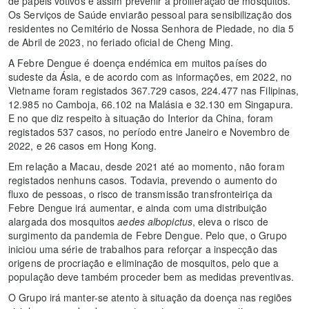
de papéis votivos e assim prevenir a proliferação de mosquitos.
Os Serviços de Saúde enviarão pessoal para sensibilização dos
residentes no Cemitério de Nossa Senhora de Piedade, no dia 5
de Abril de 2023, no feriado oficial de Cheng Ming.
A Febre Dengue é doença endémica em muitos países do
sudeste da Ásia, e de acordo com as informações, em 2022, no
Vietname foram registados 367.729 casos, 224.477 nas Filipinas,
12.985 no Camboja, 66.102 na Malásia e 32.130 em Singapura.
E no que diz respeito à situação do Interior da China, foram
registados 537 casos, no período entre Janeiro e Novembro de
2022, e 26 casos em Hong Kong.
Em relação a Macau, desde 2021 até ao momento, não foram
registados nenhuns casos. Todavia, prevendo o aumento do
fluxo de pessoas, o risco de transmissão transfronteiriça da
Febre Dengue irá aumentar, e ainda com uma distribuição
alargada dos mosquitos
aedes albopictus
, eleva o risco de
surgimento da pandemia de Febre Dengue. Pelo que, o Grupo
iniciou uma série de trabalhos para reforçar a inspecção das
origens de procriação e eliminação de mosquitos, pelo que a
população deve também proceder bem as medidas preventivas.
O Grupo irá manter-se atento à situação da doença nas regiões