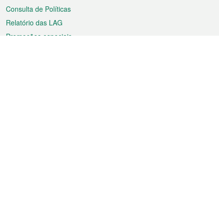
Consulta de Políticas
Relatório das LAG
Promoções especiais
Sobre a RAEM
Tempo
Transporte
Feriados
Cultura e lazer
Informação de Macau
Ficheiro sobre Macau
Estatísticas
Anúncios
Notícias