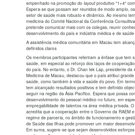
empenhado na promoção do
layout
produtivo "1+4" com
Espera-se que possam ser reunidos de modo amplo, os 
setor de saúde mais robusto e dinâmico. Ao mesmo tem
medicina do Comité Nacional da Conferência Consultiv
pretende comunicar mais com os colegas, reunir conhec
desenvolvimento do país e indústria médica e de saúd
A assistência médica comunitária em Macau tem alcança
definidos claros
Os membros participantes referiram a ênfase que tem s
saúde, em especial ao reforço dos laços de cooperaçã
do país. No entanto, o Dr. Chan Iek Lap, presidente da
Medicina de Macau, destacou que o país atribui grande
saúde, como também à vida e saúde do povo. Em termo
tem alcançado resultados positivos e tem definido obje
seguir na região da Ásia-Pacífico. Espera que possa con
desenvolvimento do pessoal médico no futuro, em espec
empregabilidade de talentos na área médica privada.
acredita que a cooperação entre o Governo da RAEM e 
regime de parceria, no âmbito de funcionamento e ges
de Saúde das Ilhas pode promover um maior desenvolvi
Em suma, sugere-se que sejam desenvolvidos esforços 