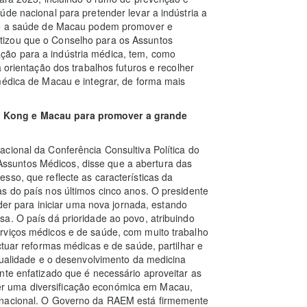
úde nacional para pretender levar a indústria a
que a saúde de Macau podem promover e
tizou que o Conselho para os Assuntos
ão para a indústria médica, tem, como
 orientação dos trabalhos futuros e recolher
médica de Macau e integrar, de forma mais
g Kong e Macau para promover a grande
cional da Conferência Consultiva Política do
suntos Médicos, disse que a abertura das
sso, que reflecte as características da
s do país nos últimos cinco anos. O presidente
íder para iniciar uma nova jornada, estando
a. O país dá prioridade ao povo, atribuindo
rviços médicos e de saúde, com muito trabalho
ctuar reformas médicas e de saúde, partilhar e
 qualidade e o desenvolvimento da medicina
nte enfatizado que é necessário aproveitar as
r uma diversificação económica em Macau,
 nacional. O Governo da RAEM está firmemente