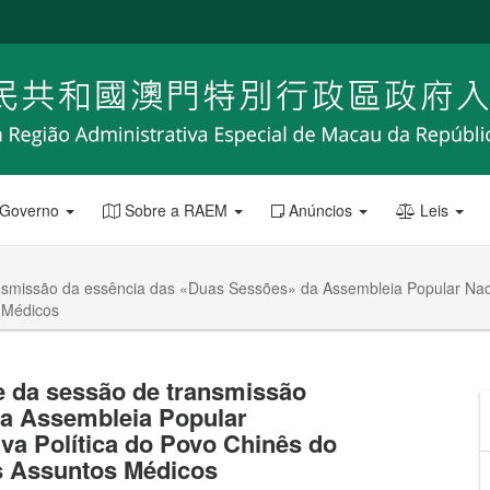
 Governo
Sobre a RAEM
Anúncios
Leis
ansmissão da essência das «Duas Sessões» da Assembleia Popular Naci
 Médicos
 e da sessão de transmissão
da Assembleia Popular
iva Política do Povo Chinês do
s Assuntos Médicos