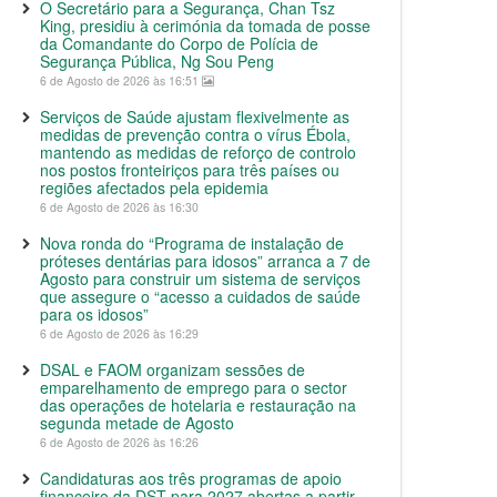
O Secretário para a Segurança, Chan Tsz
King, presidiu à cerimónia da tomada de posse
da Comandante do Corpo de Polícia de
Segurança Pública, Ng Sou Peng
6 de Agosto de 2026 às 16:51
Serviços de Saúde ajustam flexivelmente as
medidas de prevenção contra o vírus Ébola,
mantendo as medidas de reforço de controlo
nos postos fronteiriços para três países ou
regiões afectados pela epidemia
6 de Agosto de 2026 às 16:30
Nova ronda do “Programa de instalação de
próteses dentárias para idosos” arranca a 7 de
Agosto para construir um sistema de serviços
que assegure o “acesso a cuidados de saúde
para os idosos”
6 de Agosto de 2026 às 16:29
DSAL e FAOM organizam sessões de
emparelhamento de emprego para o sector
das operações de hotelaria e restauração na
segunda metade de Agosto
6 de Agosto de 2026 às 16:26
Candidaturas aos três programas de apoio
financeiro da DST para 2027 abertas a partir