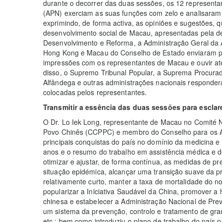
durante o decorrer das duas sessões, os 12 represent
(APN) exerciam as suas funções com zelo e analisaram v
exprimindo, de forma activa, as opiniões e sugestões, 
desenvolvimento social de Macau, apresentadas pela d
Desenvolvimento e Reforma, a Administração Geral da 
Hong Kong e Macau do Conselho de Estado enviaram pess
impressões com os representantes de Macau e ouvir at
disso, o Supremo Tribunal Popular, a Suprema Procurad
Alfândega e outras administrações nacionais responde
colocadas pelos representantes.
Transmitir a essência das duas sessões para esclar
O Dr. Lo Iek Long, representante de Macau no Comité Na
Povo Chinês (CCPPC) e membro do Conselho para os As
principais conquistas do país no domínio da medicina e
anos e o resumo do trabalho em assistência médica e de
otimizar e ajustar, de forma contínua, as medidas de p
situação epidémica, alcançar uma transição suave da 
relativamente curto, manter a taxa de mortalidade do n
popularizar a Iniciativa Saudável da China, promover a 
chinesa e estabelecer a Administração Nacional de Pr
um sistema da prevenção, controlo e tratamento de gr
etc.; bem como introduziu o plano de trabalho do país 