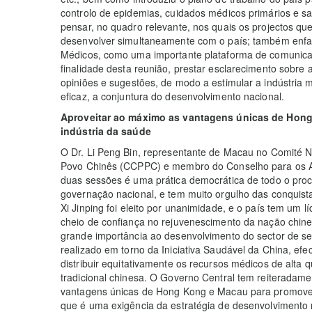
controlo de epidemias, cuidados médicos primários e sa
pensar, no quadro relevante, nos quais os projectos 
desenvolver simultaneamente com o país; também enfa
Médicos, como uma importante plataforma de comunicaç
finalidade desta reunião, prestar esclarecimento sobre a
opiniões e sugestões, de modo a estimular a indústria 
eficaz, a conjuntura do desenvolvimento nacional.
Aproveitar ao máximo as vantagens únicas de Hon
indústria da saúde
O Dr. Li Peng Bin, representante de Macau no Comité Na
Povo Chinês (CCPPC) e membro do Conselho para os As
duas sessões é uma prática democrática de todo o proce
governação nacional, e tem muito orgulho das conquista
Xi Jinping foi eleito por unanimidade, e o país tem um l
cheio de confiança no rejuvenescimento da nação chines
grande importância ao desenvolvimento do sector de se
realizado em torno da Iniciativa Saudável da China, efe
distribuir equitativamente os recursos médicos de alta
tradicional chinesa. O Governo Central tem reiteradame
vantagens únicas de Hong Kong e Macau para promove
que é uma exigência da estratégia de desenvolvimento