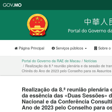
Portal
do
Governo
da
RAE
de
Macau
Página Principal
Serviços públicos
Sobre o
Portal do Governo da RAE de Macau
Notícias
Realização da 8.ª reunião plenária e da sessão de tr
Chinês do Ano de 2023 pelo Conselho para os Assuntos
Realização da 8.ª reunião plenária
da essência das «Duas Sessões» 
Nacional e da Conferência Consult
Ano de 2023 pelo Conselho para o