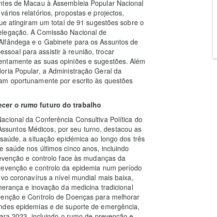
antes de Macau à Assembleia Popular Nacional
ários relatórios, propostas e projectos,
que atingiram um total de 91 sugestões sobre o
elegação. A Comissão Nacional de
Alfândega e o Gabinete para os Assuntos de
oal para assistir à reunião, trocar
entamente as suas opiniões e sugestões. Além
oria Popular, a Administração Geral da
ram oportunamente por escrito às questões
ecer o rumo futuro do trabalho
cional da Conferência Consultiva Política do
suntos Médicos, por seu turno, destacou as
 saúde, a situação epidémica ao longo dos três
 saúde nos últimos cinco anos, incluindo
revenção e controlo face às mudanças da
prevenção e controlo da epidemia num período
ovo coronavírus a nível mundial mais baixa,
herança e inovação da medicina tradicional
evenção e Controlo de Doenças para melhorar
andes epidemias e de suporte de emergência,
para 2023, incluindo o rumo de prevenção e