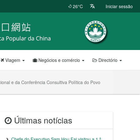
26°C
Iniciar sessão
Viagem
Negócios e comércio
Directório
onal e da Conferência Consultiva Política do Povo
Últimas notícias
Chefe do Executivo Sam Hou Fai visitou a 1.ª