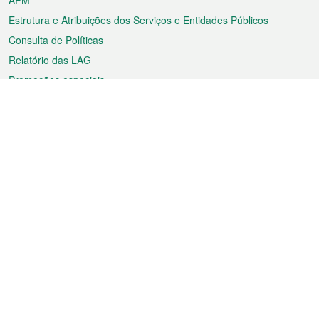
APM
Estrutura e Atribuições dos Serviços e Entidades Públicos
Consulta de Políticas
Relatório das LAG
Promoções especiais
Sobre a RAEM
Tempo
Transporte
Feriados
Cultura e lazer
Informação de Macau
Ficheiro sobre Macau
Estatísticas
Anúncios