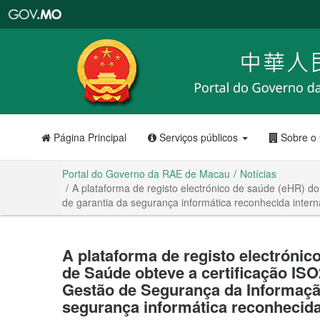
Portal
do
Governo
da
RAE
de
Macau
Página Principal
Serviços públicos
Sobre o
Portal do Governo da RAE de Macau
Notícias
A plataforma de registo electrónico de saúde (eHR) 
de garantia da segurança informática reconhecida inter
A plataforma de registo electrónic
de Saúde obteve a certificação IS
Gestão de Segurança da Informação
segurança informática reconhecida