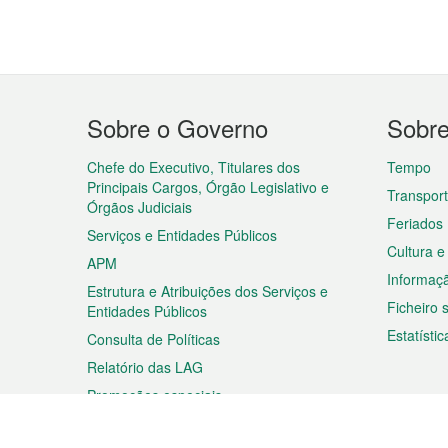
Menu
Sobre o Governo
Sobr
do
rodapé
Chefe do Executivo, Titulares dos
Tempo
Principais Cargos, Órgão Legislativo e
Transpor
Órgãos Judiciais
Feriados
Serviços e Entidades Públicos
Cultura e
APM
Informaç
Estrutura e Atribuições dos Serviços e
Ficheiro
Entidades Públicos
Estatístic
Consulta de Políticas
Relatório das LAG
Promoções especiais
Viagem
Negóc