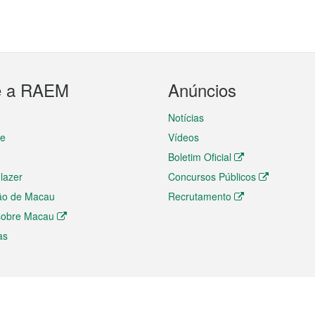
e a RAEM
Anúncios
Notícias
te
Vídeos
Boletim Oficial
 lazer
Concursos Públicos
ão de Macau
Recrutamento
 sobre Macau
as
ios e comércio
Directório