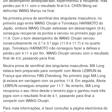
um desempenho desequilibrado, experimentou a recuperar, mas
perdeu por 9:11 com o resultado final 0:4. CHEN Meng vai
defrontar WANG Manyu na final.
Na primeira prova de semifinal dos singulares masculinos, no
primeiro jogo entre WANG Chuqin e Tomokazu HARIMOTO do
Japão, embora WANG Chuqin estivesse em desvantagem (0:4),
conseguiu recuperar os pontos e venceu no primeiro jogo por
11:9. Com o bom desempenho de WANG Chuqin venceu
consecutivamente no 2.º e 3.º jogo (11:9 e 11:7) e no quarto
jogo, Tomokazu HARIMOTO não conseguiu fazer a defesa e
perdeu por 4:11 e por fim, WANG Chuqin venceu com o resultado
final de 4:0, passando para final.
Noutra prova de semifinal dos singulares masculinos, MA Long
estava bem preparado para competir com Alexis LEBRUN da
França que eliminou FAN Zhendong. No primeiro jogo MA Long
já estava em vantagem com os pontos 11:8. Em seguida, Alexis
LEBRUN conseguiu empatar por 11:7. No entanto, MA Long
recuperou o seu ritmo desde o terceiro jogo e ganhou mais três
jogos com o resultado final de 4:1, passando para final a
competir com WANG Chuqin.
Para mais informações, é favor consultar a página electrónica do