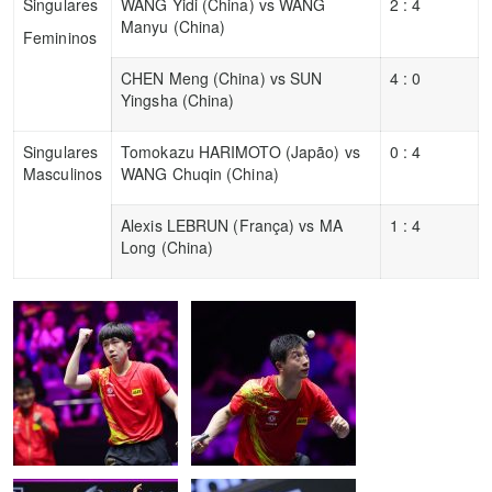
Singulares
WANG Yidi (China) vs WANG
2 : 4
Manyu (China)
Femininos
CHEN Meng (China) vs SUN
4 : 0
Yingsha (China)
Singulares
Tomokazu HARIMOTO (Japão) vs
0 : 4
Masculinos
WANG Chuqin (China)
Alexis LEBRUN (França) vs MA
1 : 4
Long (China)