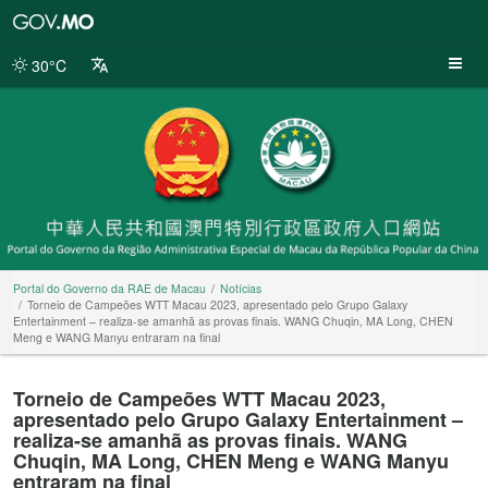
Portal
do
Governo
30°C
da
RAE
de
Macau
Portal do Governo da RAE de Macau
Notícias
Torneio de Campeões WTT Macau 2023, apresentado pelo Grupo Galaxy
Entertainment – realiza-se amanhã as provas finais. WANG Chuqin, MA Long, CHEN
Meng e WANG Manyu entraram na final
Torneio de Campeões WTT Macau 2023,
apresentado pelo Grupo Galaxy Entertainment –
realiza-se amanhã as provas finais. WANG
Chuqin, MA Long, CHEN Meng e WANG Manyu
entraram na final