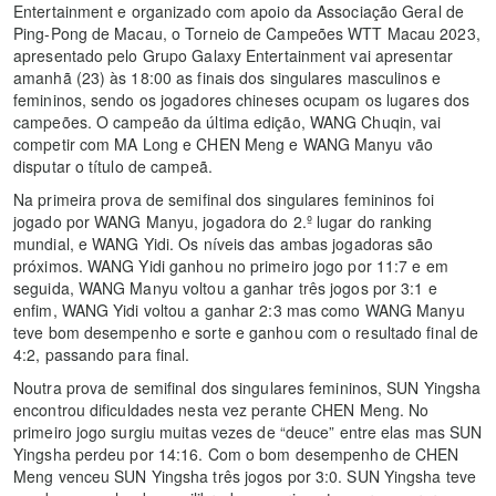
Entertainment e organizado com apoio da Associação Geral de
Ping-Pong de Macau, o Torneio de Campeões WTT Macau 2023,
apresentado pelo Grupo Galaxy Entertainment vai apresentar
amanhã (23) às 18:00 as finais dos singulares masculinos e
femininos, sendo os jogadores chineses ocupam os lugares dos
campeões. O campeão da última edição, WANG Chuqin, vai
competir com MA Long e CHEN Meng e WANG Manyu vão
disputar o título de campeã.
Na primeira prova de semifinal dos singulares femininos foi
jogado por WANG Manyu, jogadora do 2.º lugar do ranking
mundial, e WANG Yidi. Os níveis das ambas jogadoras são
próximos. WANG Yidi ganhou no primeiro jogo por 11:7 e em
seguida, WANG Manyu voltou a ganhar três jogos por 3:1 e
enfim, WANG Yidi voltou a ganhar 2:3 mas como WANG Manyu
teve bom desempenho e sorte e ganhou com o resultado final de
4:2, passando para final.
Noutra prova de semifinal dos singulares femininos, SUN Yingsha
encontrou dificuldades nesta vez perante CHEN Meng. No
primeiro jogo surgiu muitas vezes de “deuce” entre elas mas SUN
Yingsha perdeu por 14:16. Com o bom desempenho de CHEN
Meng venceu SUN Yingsha três jogos por 3:0. SUN Yingsha teve