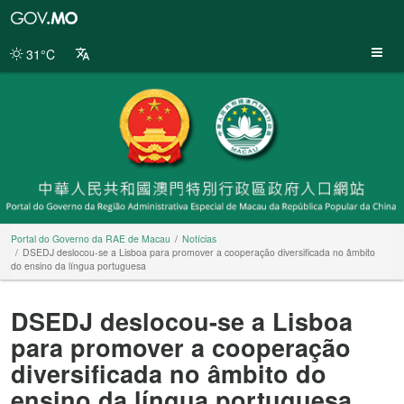
Portal
do
Governo
31°C
da
RAE
de
Macau
Portal do Governo da RAE de Macau
Notícias
DSEDJ deslocou-se a Lisboa para promover a cooperação diversificada no âmbito
do ensino da língua portuguesa
DSEDJ deslocou-se a Lisboa
para promover a cooperação
diversificada no âmbito do
ensino da língua portuguesa