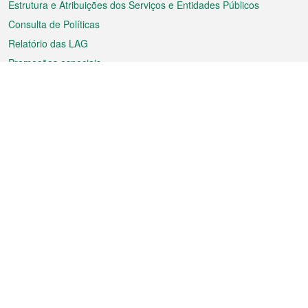
Estrutura e Atribuições dos Serviços e Entidades Públicos
Consulta de Políticas
Relatório das LAG
Promoções especiais
Sobre a RAEM
Tempo
Transporte
Feriados
Cultura e lazer
Informação de Macau
Ficheiro sobre Macau
Estatísticas
Anúncios
Notícias