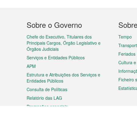
Menu
Sobre o Governo
Sobr
do
rodapé
Chefe do Executivo, Titulares dos
Tempo
Principais Cargos, Órgão Legislativo e
Transpor
Órgãos Judiciais
Feriados
Serviços e Entidades Públicos
Cultura e
APM
Informaç
Estrutura e Atribuições dos Serviços e
Ficheiro
Entidades Públicos
Estatístic
Consulta de Políticas
Relatório das LAG
Promoções especiais
Viagem
Negóc
Planear a sua viagem
Negócios