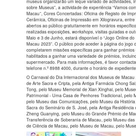
museus organizarão um leque variado de actividades, in
sobre Museus”, a actividade de experiência “Vamos co
Macau”, Cores Concertadas: Oficina de Registo de Imp
Cerâmica, Oficinas de Impressão em Xilogravura, entre
abertos ao público gratuitamente em horários específi
realizadas exposições,
workshops
, visitas guiadas e o
Maio e 3 de Junho, estará disponível o “Jogo Online do
Macau 2023”. O público pode aceder à página do jogo d
completarem missões específicas para ganhar prémios e
habilitados a ganhar uma variedade de prémios, inclui
supermercado. Para mais informações, é favor contactar
telefone n.º 8988 4000, durante o horário de expediente
O Carnaval do Dia Internacional dos Museus de Macau
de Arte Sacra e Cripta, pela Antiga Farmácia Chong Sai,
Tong, pelo Museu Memorial de Xian Xinghai, pelo Mus
Patrimonial - Uma Casa de Penhores Tradicional, pelo
pelo Museu das Comunicações, pelo Museu da História 
Sacra do Seminário de S. José, pela Antiga Residência
Zheng Guanying, pelo Museu do Grande Prémio de Mac
Transferência de Soberania de Macau, pelo Museu das
de Ciência de Macau, pelo Museu de Macau, pelo Muse