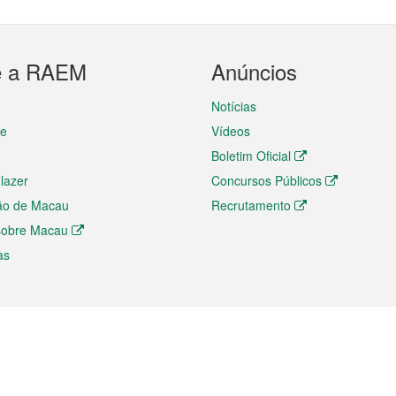
e a RAEM
Anúncios
Notícias
te
Vídeos
Boletim Oficial
 lazer
Concursos Públicos
ão de Macau
Recrutamento
 sobre Macau
as
ios e comércio
Directório
 e Investimento
Directório de Aplicações para T