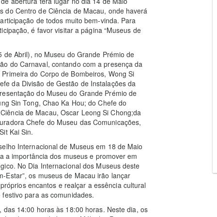
de abertura terá lugar no dia 14 de Maio
s do Centro de Ciência de Macau, onde haverá
articipação de todos muito bem-vinda. Para
icipação, é favor visitar a página “Museus de
25 de Abril), no Museu do Grande Prémio de
ção do Carnaval, contando com a presença da
 Primeira do Corpo de Bombeiros, Wong Si
fe da Divisão de Gestão de Instalações da
epresentação do Museu do Grande Prémio de
Tung Sin Tong, Chao Ka Hou; do Chefe do
 Ciência de Macau, Oscar Leong Si Chong;da
 Curadora Chefe do Museu das Comunicações,
it Kai Sin.
nselho Internacional de Museus em 18 de Maio
para a importância dos museus e promover em
gico. No Dia Internacional dos Museus deste
m-Estar”, os museus de Macau irão lançar
próprios encantos e realçar a essência cultural
 festivo para as comunidades.
 das 14:00 horas às 18:00 horas. Neste dia, os