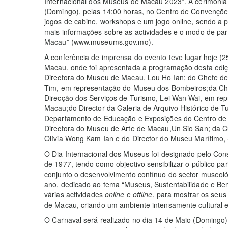
Internacional dos Museus de Macau 2023”. A cerimónia 
(Domingo), pelas 14:00 horas, no Centro de Convençõe
jogos de cabine, workshops e um jogo online, sendo a p
mais informações sobre as actividades e o modo de part
Macau” (www.museums.gov.mo).
A conferência de imprensa do evento teve lugar hoje (
Macau, onde foi apresentada a programação desta edi
Directora do Museu de Macau, Lou Ho Ian; do Chefe de
Tim, em representação do Museu dos Bombeiros;da Che
Direcção dos Serviços de Turismo, Lei Wan Wai, em r
Macau;do Director da Galeria de Arquivo Histórico de 
Departamento de Educação e Exposições do Centro de
Directora do Museu de Arte de Macau,Un Sio San; da
Olívia Wong Kam Ian e do Director do Museu Marítimo, S
O Dia Internacional dos Museus foi designado pelo Co
de 1977, tendo como objectivo sensibilizar o público 
conjunto o desenvolvimento contínuo do sector museoló
ano, dedicado ao tema “Museus, Sustentabilidade e Be
várias actividades
online
e
offline
, para mostrar os seus 
de Macau, criando um ambiente intensamente cultural e
O Carnaval será realizado no dia 14 de Maio (Domingo),