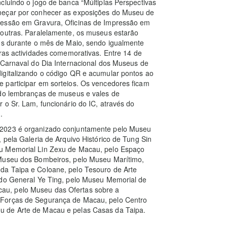
cluindo o jogo de banca “Múltiplas Perspectivas
meçar por conhecer as exposições do Museu de
ressão em Gravura, Oficinas de Impressão em
 outras. Paralelamente, os museus estarão
cos durante o mês de Maio, sendo igualmente
utras actividades comemorativas. Entre 14 de
 Carnaval do Dia Internacional dos Museus de
igitalizando o código QR e acumular pontos ao
 participar em sorteios. Os vencedores ficam
ndo lembranças de museus e vales de
 o Sr. Lam, funcionário do IC, através do
.
 2023 é organizado conjuntamente pelo Museu
 pela Galeria de Arquivo Histórico de Tung Sin
eu Memorial Lin Zexu de Macau, pelo Espaço
 Museu dos Bombeiros, pelo Museu Marítimo,
da Taipa e Coloane, pelo Tesouro de Arte
 do General Ye Ting, pelo Museu Memorial de
au, pelo Museu das Ofertas sobre a
 Forças de Segurança de Macau, pelo Centro
u de Arte de Macau e pelas Casas da Taipa.