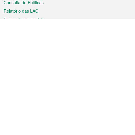
Consulta de Políticas
Relatório das LAG
Promoções especiais
Sobre a RAEM
Tempo
Transporte
Feriados
Cultura e lazer
Informação de Macau
Ficheiro sobre Macau
Estatísticas
Anúncios
Notícias
Vídeos